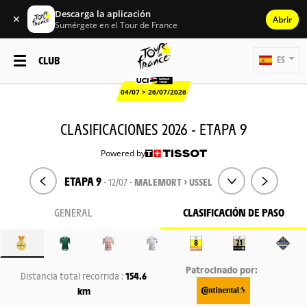
Descarga la aplicación
✕
Abrir
Sumérgete en el Tour de France
CLUB
ES
04/07 > 26/07/2026
CLASIFICACIONES 2026 - ETAPA 9
Powered by
ETAPA 9
- 12/07 -
MALEMORT > USSEL
GENERAL
CLASIFICACIÓN DE PASO
Patrocinado por:
Distancia total recorrida :
154.6
km