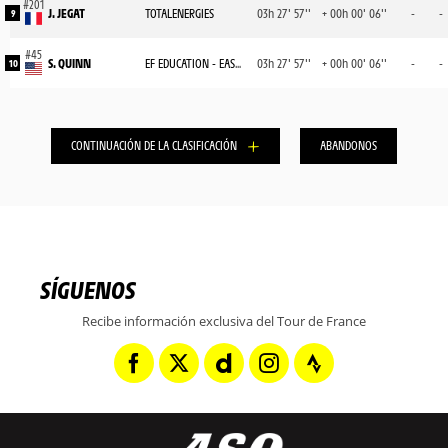
J. JEGAT
TOTALENERGIES
03h 27' 57''
+ 00h 00' 06''
-
-
9
S. QUINN
EF EDUCATION - EASYPOST
03h 27' 57''
+ 00h 00' 06''
-
-
10
CONTINUACIÓN DE LA CLASIFICACIÓN
ABANDONOS
SÍGUENOS
Recibe información exclusiva del Tour de France