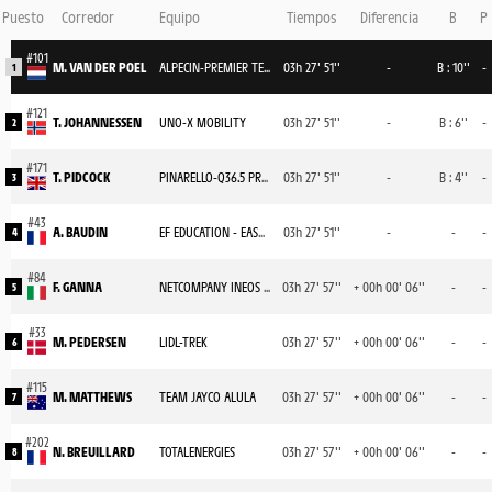
Puesto
Corredor
Equipo
Tiempos
Diferencia
B
P
M. VAN DER POEL
ALPECIN-PREMIER TECH
03h 27' 51''
-
B : 10''
-
1
T. JOHANNESSEN
UNO-X MOBILITY
03h 27' 51''
-
B : 6''
-
2
T. PIDCOCK
PINARELLO-Q36.5 PRO CYCLING TEAM
03h 27' 51''
-
B : 4''
-
3
A. BAUDIN
EF EDUCATION - EASYPOST
03h 27' 51''
-
-
-
4
F. GANNA
NETCOMPANY INEOS CYCLING TEAM
03h 27' 57''
+ 00h 00' 06''
-
-
5
M. PEDERSEN
LIDL-TREK
03h 27' 57''
+ 00h 00' 06''
-
-
6
M. MATTHEWS
TEAM JAYCO ALULA
03h 27' 57''
+ 00h 00' 06''
-
-
7
N. BREUILLARD
TOTALENERGIES
03h 27' 57''
+ 00h 00' 06''
-
-
8