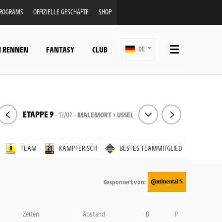
PROGRAMS
OFFIZIELLE GESCHÄFTE
SHOP
N RENNEN
FANTASY
CLUB
DE
ETAPPE 9
- 12/07 -
MALEMORT > USSEL
TEAM
KÄMPFERISCH
BESTES TEAMMITGLIED
Gesponsert von:
Zeiten
Abstand
B
P