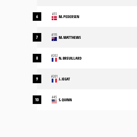
6
M. PEDERSEN
7
M. MATTHEWS
8
N. BREUILLARD
9
J. JEGAT
10
S. QUINN