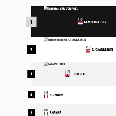
1
M. VAN DER POEL
2
T. JOHANNESSEN
3
T. PIDCOCK
4
A. BAUDIN
5
F. GANNA