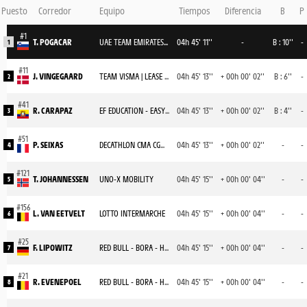
Puesto
Corredor
Equipo
Tiempos
Diferencia
B
P
T. POGACAR
UAE TEAM EMIRATES XRG
04h 45' 11''
-
B : 10''
-
1
J. VINGEGAARD
TEAM VISMA | LEASE A BIKE
04h 45' 13''
+ 00h 00' 02''
B : 6''
-
2
R. CARAPAZ
EF EDUCATION - EASYPOST
04h 45' 13''
+ 00h 00' 02''
B : 4''
-
3
P. SEIXAS
DECATHLON CMA CGM TEAM
04h 45' 13''
+ 00h 00' 02''
-
-
4
T. JOHANNESSEN
UNO-X MOBILITY
04h 45' 15''
+ 00h 00' 04''
-
-
5
L. VAN EETVELT
LOTTO INTERMARCHE
04h 45' 15''
+ 00h 00' 04''
-
-
6
F. LIPOWITZ
RED BULL - BORA - HANSGROHE
04h 45' 15''
+ 00h 00' 04''
-
-
7
R. EVENEPOEL
RED BULL - BORA - HANSGROHE
04h 45' 15''
+ 00h 00' 04''
-
-
8