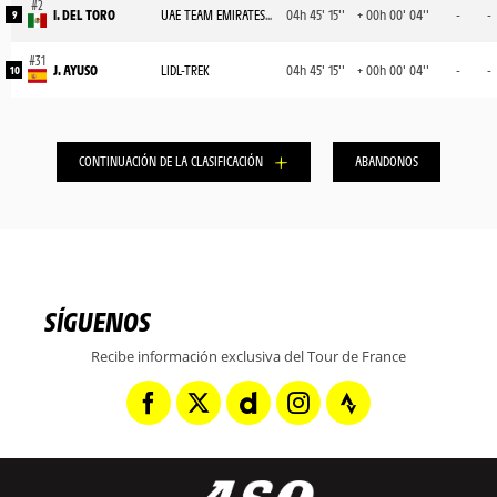
I. DEL TORO
UAE TEAM EMIRATES XRG
04h 45' 15''
+ 00h 00' 04''
-
-
9
J. AYUSO
LIDL-TREK
04h 45' 15''
+ 00h 00' 04''
-
-
10
CONTINUACIÓN DE LA CLASIFICACIÓN
ABANDONOS
SÍGUENOS
Recibe información exclusiva del Tour de France