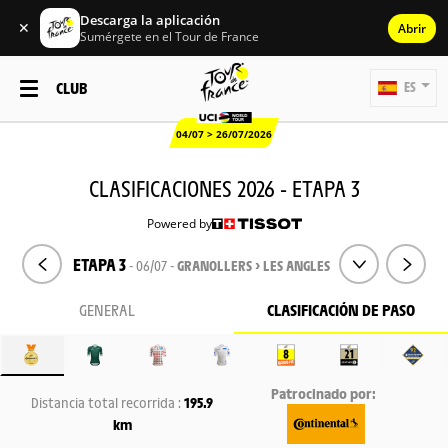
Descarga la aplicación
✕
Abrir
Sumérgete en el Tour de France
CLUB
ES
04/07 > 26/07/2026
CLASIFICACIONES 2026 - ETAPA 3
Powered by
ETAPA 3
- 06/07 -
GRANOLLERS > LES ANGLES
GENERAL
CLASIFICACIÓN DE PASO
Patrocinado por:
Distancia total recorrida :
195.9
km