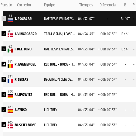
Puesto
Corredor
Equipo
Tiempos
Diferencia
B
P
T. POGACAR
UAE TEAM EMIRATES XRG
04h 32' 07''
-
B : 10''
-
1
J. VINGEGAARD
TEAM VISMA | LEASE A BIKE
04h 34' 45''
+ 00h 02' 38''
B : 6''
-
2
I. DEL TORO
UAE TEAM EMIRATES XRG
04h 35' 04''
+ 00h 02' 57''
B : 4''
-
3
R. EVENEPOEL
RED BULL - BORA - HANSGROHE
04h 35' 04''
+ 00h 02' 57''
-
-
4
P. SEIXAS
DECATHLON CMA CGM TEAM
04h 35' 04''
+ 00h 02' 57''
-
-
5
F. LIPOWITZ
RED BULL - BORA - HANSGROHE
04h 35' 04''
+ 00h 02' 57''
-
-
6
J. AYUSO
LIDL-TREK
04h 35' 04''
+ 00h 02' 57''
-
-
7
M. SKJELMOSE
LIDL-TREK
04h 35' 04''
+ 00h 02' 57''
-
-
8