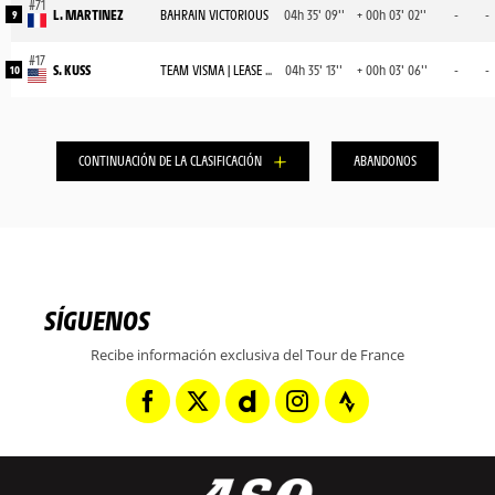
L. MARTINEZ
BAHRAIN VICTORIOUS
04h 35' 09''
+ 00h 03' 02''
-
-
9
S. KUSS
TEAM VISMA | LEASE A BIKE
04h 35' 13''
+ 00h 03' 06''
-
-
10
CONTINUACIÓN DE LA CLASIFICACIÓN
ABANDONOS
SÍGUENOS
Recibe información exclusiva del Tour de France