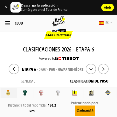
Descarga la aplicación
✕
Abrir
Sumérgete en el Tour de France
CLUB
ES
04/07 > 26/07/2026
CLASIFICACIONES 2026 - ETAPA 6
Powered by
ETAPA 6
- 09/07 -
PAU > GAVARNIE-GÈDRE
GENERAL
CLASIFICACIÓN DE PASO
Patrocinado por:
Distancia total recorrida :
186.2
km