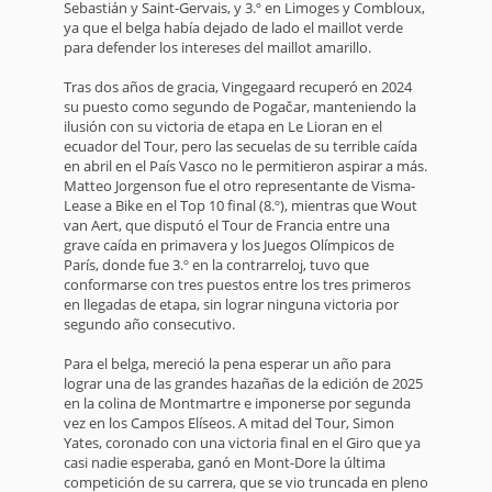
Sebastián y Saint-Gervais, y 3.º en Limoges y Combloux,
ya que el belga había dejado de lado el maillot verde
para defender los intereses del maillot amarillo.
Tras dos años de gracia, Vingegaard recuperó en 2024
su puesto como segundo de Pogačar, manteniendo la
ilusión con su victoria de etapa en Le Lioran en el
ecuador del Tour, pero las secuelas de su terrible caída
en abril en el País Vasco no le permitieron aspirar a más.
Matteo Jorgenson fue el otro representante de Visma-
Lease a Bike en el Top 10 final (8.º), mientras que Wout
van Aert, que disputó el Tour de Francia entre una
grave caída en primavera y los Juegos Olímpicos de
París, donde fue 3.º en la contrarreloj, tuvo que
conformarse con tres puestos entre los tres primeros
en llegadas de etapa, sin lograr ninguna victoria por
segundo año consecutivo.
Para el belga, mereció la pena esperar un año para
lograr una de las grandes hazañas de la edición de 2025
en la colina de Montmartre e imponerse por segunda
vez en los Campos Elíseos. A mitad del Tour, Simon
Yates, coronado con una victoria final en el Giro que ya
casi nadie esperaba, ganó en Mont-Dore la última
competición de su carrera, que se vio truncada en pleno