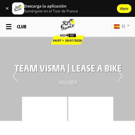
Descarga la aplicación
✕
Abrir
Sumérgete en el Tour de France
CLUB
ES
04/07 > 26/07/2026
TEAM VISMA | LEASE A BIKE
HOLANDA