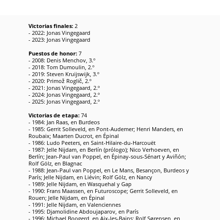
Victorias finales:
2
- 2022: Jonas Vingegaard
- 2023: Jonas Vingegaard
Puestos de honor:
7
- 2008: Denis Menchov, 3.º
- 2018: Tom Dumoulin, 2.º
- 2019: Steven Kruijswijk, 3.º
- 2020: Primož Roglič, 2.º
- 2021: Jonas Vingegaard, 2.º
- 2024: Jonas Vingegaard, 2.º
- 2025: Jonas Vingegaard, 2.º
Victorias de etapa:
74
- 1984: Jan Raas, en Burdeos
- 1985: Gerrit Solleveld, en Pont-Audemer; Henri Manders, en
Roubaix; Maarten Ducrot, en Épinal
- 1986: Ludo Peeters, en Saint-Hilaire-du-Harcouët
- 1987: Jelle Nijdam, en Berlín (prólogo); Nico Verhoeven, en
Berlín; Jean-Paul van Poppel, en Épinay-sous-Sénart y Aviñón;
Rolf Gölz, en Blagnac
- 1988: Jean-Paul van Poppel, en Le Mans, Besançon, Burdeos y
París; Jelle Nijdam, en Liévin; Rolf Gölz, en Nancy
- 1989: Jelle Nijdam, en Wasquehal y Gap
- 1990: Frans Maassen, en Futuroscope; Gerrit Solleveld, en
Rouen; Jelle Nijdam, en Épinal
- 1991: Jelle Nijdam, en Valenciennes
- 1995: Djamolidine Abdoujaparov, en París
- 1996: Michael Boogerd, en Aix-les-Bains; Rolf Sørensen, en