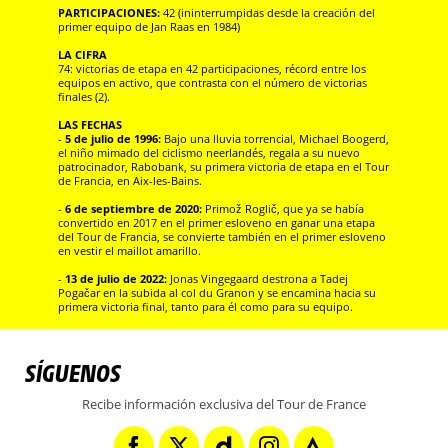
PARTICIPACIONES:
42 (ininterrumpidas desde la creación del
primer equipo de Jan Raas en 1984)
LA CIFRA
74: victorias de etapa en 42 participaciones, récord entre los
equipos en activo, que contrasta con el número de victorias
finales (2).
LAS FECHAS
-
5 de julio de 1996:
Bajo una lluvia torrencial, Michael Boogerd,
el niño mimado del ciclismo neerlandés, regala a su nuevo
patrocinador, Rabobank, su primera victoria de etapa en el Tour
de Francia, en Aix-les-Bains.
-
6 de septiembre de 2020:
Primož Roglič, que ya se había
convertido en 2017 en el primer esloveno en ganar una etapa
del Tour de Francia, se convierte también en el primer esloveno
en vestir el maillot amarillo.
-
13 de julio de 2022:
Jonas Vingegaard destrona a Tadej
Pogačar en la subida al col du Granon y se encamina hacia su
primera victoria final, tanto para él como para su equipo.
SÍGUENOS
Recibe información exclusiva del Tour de France