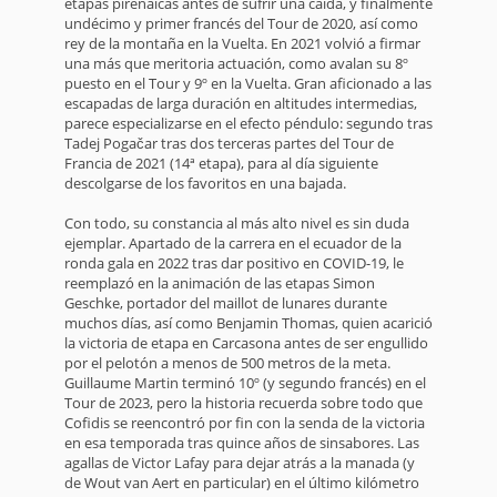
etapas pirenaicas antes de sufrir una caída, y finalmente
undécimo y primer francés del Tour de 2020, así como
rey de la montaña en la Vuelta. En 2021 volvió a firmar
una más que meritoria actuación, como avalan su 8º
puesto en el Tour y 9º en la Vuelta. Gran aficionado a las
escapadas de larga duración en altitudes intermedias,
parece especializarse en el efecto péndulo: segundo tras
Tadej Pogačar tras dos terceras partes del Tour de
Francia de 2021 (14ª etapa), para al día siguiente
descolgarse de los favoritos en una bajada.
Con todo, su constancia al más alto nivel es sin duda
ejemplar. Apartado de la carrera en el ecuador de la
ronda gala en 2022 tras dar positivo en COVID-19, le
reemplazó en la animación de las etapas Simon
Geschke, portador del maillot de lunares durante
muchos días, así como Benjamin Thomas, quien acarició
la victoria de etapa en Carcasona antes de ser engullido
por el pelotón a menos de 500 metros de la meta.
Guillaume Martin terminó 10º (y segundo francés) en el
Tour de 2023, pero la historia recuerda sobre todo que
Cofidis se reencontró por fin con la senda de la victoria
en esa temporada tras quince años de sinsabores. Las
agallas de Victor Lafay para dejar atrás a la manada (y
de Wout van Aert en particular) en el último kilómetro