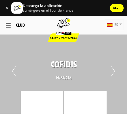
Descarga la aplicación
✕
Abrir
Sumérgete en el Tour de France
CLUB
ES
04/07 > 26/07/2026
COFIDIS
FRANCIA