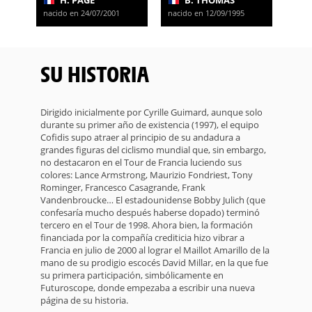
H. PAGE
B. THOMAS
nacido en 24/07/2001
nacido en 12/09/1995
SU HISTORIA
Dirigido inicialmente por Cyrille Guimard, aunque solo
durante su primer año de existencia (1997), el equipo
Cofidis supo atraer al principio de su andadura a
grandes figuras del ciclismo mundial que, sin embargo,
no destacaron en el Tour de Francia luciendo sus
colores: Lance Armstrong, Maurizio Fondriest, Tony
Rominger, Francesco Casagrande, Frank
Vandenbroucke… El estadounidense Bobby Julich (que
confesaría mucho después haberse dopado) terminó
tercero en el Tour de 1998. Ahora bien, la formación
financiada por la compañía crediticia hizo vibrar a
Francia en julio de 2000 al lograr el Maillot Amarillo de la
mano de su prodigio escocés David Millar, en la que fue
su primera participación, simbólicamente en
Futuroscope, donde empezaba a escribir una nueva
página de su historia.