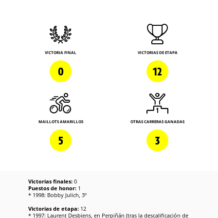
VICTORIA FINAL
VICTORIAS DE ETAPA
0
12
MAILLOTS AMARILLOS
OTRAS CARRERAS GANADAS
5
3
Victorias finales:
0
Puestos de honor:
1
* 1998: Bobby Julich, 3º
Victorias de etapa:
12
* 1997: Laurent Desbiens, en Perpiñán (tras la descalificación de