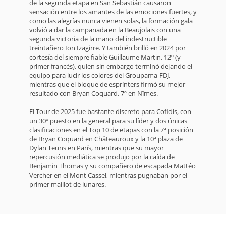
de la segunda etapa en San Sebastián causaron
sensación entre los amantes de las emociones fuertes, y
como las alegrías nunca vienen solas, la formación gala
volvió a dar la campanada en la Beaujolais con una
segunda victoria de la mano del indestructible
treintañero Ion Izagirre. Y también brilló en 2024 por
cortesía del siempre fiable Guillaume Martin, 12º (y
primer francés), quien sin embargo terminó dejando el
equipo para lucir los colores del Groupama-FDJ,
mientras que el bloque de esprínters firmó su mejor
resultado con Bryan Coquard, 7º en Nîmes.
El Tour de 2025 fue bastante discreto para Cofidis, con
un 30º puesto en la general para su líder y dos únicas
clasificaciones en el Top 10 de etapas con la 7ª posición
de Bryan Coquard en Châteauroux y la 10ª plaza de
Dylan Teuns en París, mientras que su mayor
repercusión mediática se produjo por la caída de
Benjamin Thomas y su compañero de escapada Mattéo
Vercher en el Mont Cassel, mientras pugnaban por el
primer maillot de lunares.