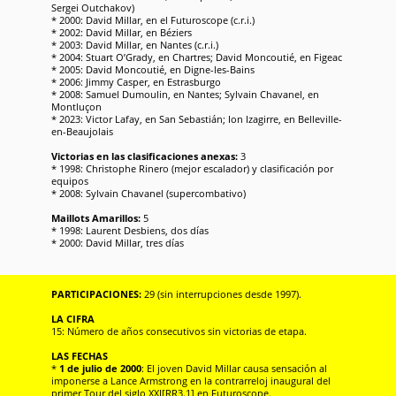
Sergei Outchakov)
* 2000: David Millar, en el Futuroscope (c.r.i.)
* 2002: David Millar, en Béziers
* 2003: David Millar, en Nantes (c.r.i.)
* 2004: Stuart O’Grady, en Chartres; David Moncoutié, en Figeac
* 2005: David Moncoutié, en Digne-les-Bains
* 2006: Jimmy Casper, en Estrasburgo
* 2008: Samuel Dumoulin, en Nantes; Sylvain Chavanel, en
Montluçon
* 2023: Victor Lafay, en San Sebastián; Ion Izagirre, en Belleville-
en-Beaujolais
Victorias en las clasificaciones anexas:
3
* 1998: Christophe Rinero (mejor escalador) y clasificación por
equipos
* 2008: Sylvain Chavanel (supercombativo)
Maillots Amarillos:
5
* 1998: Laurent Desbiens, dos días
* 2000: David Millar, tres días
PARTICIPACIONES:
29 (sin interrupciones desde 1997).
LA CIFRA
15: Número de años consecutivos sin victorias de etapa.
LAS FECHAS
*
1 de julio de 2000
: El joven David Millar causa sensación al
imponerse a Lance Armstrong en la contrarreloj inaugural del
primer Tour del siglo XXI[RR3.1] en Futuroscope.