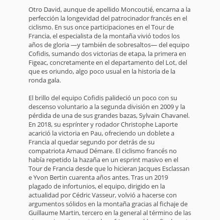
Otro David, aunque de apellido Moncoutié, encarna a la
perfección la longevidad del patrocinador francés en el
ciclismo. En sus once participaciones en el Tour de
Francia, el especialista de la montaña vivió todos los
años de gloria —y también de sobresaltos— del equipo
Cofidis, sumando dos victorias de etapa, la primera en
Figeac, concretamente en el departamento del Lot, del
que es oriundo, algo poco usual en la historia de la
ronda gala.
El brillo del equipo Cofidis palideció un poco con su
descenso voluntario a la segunda división en 2009 y la
pérdida de una de sus grandes bazas, Sylvain Chavanel.
En 2018, su esprínter y rodador Christophe Laporte
acarició la victoria en Pau, ofreciendo un doblete a
Francia al quedar segundo por detrás de su
compatriota Arnaud Démare. El ciclismo francés no
había repetido la hazaña en un esprint masivo en el
Tour de Francia desde que lo hicieran Jacques Esclassan
e Yvon Bertin cuarenta años antes. Tras un 2019
plagado de infortunios, el equipo, dirigido en la
actualidad por Cédric Vasseur, volvió a hacerse con
argumentos sólidos en la montaña gracias al fichaje de
Guillaume Martin, tercero en la general al término de las