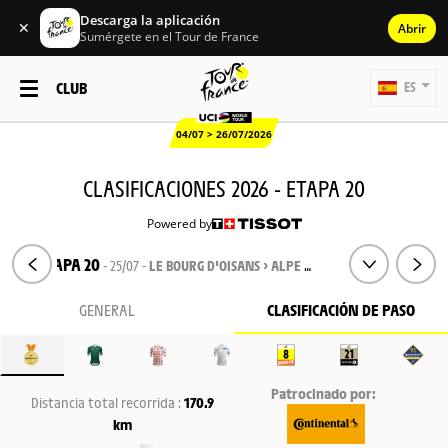
Descarga la aplicación
✕
Abrir
Sumérgete en el Tour de France
CLUB
ES
04/07 > 26/07/2026
CLASIFICACIONES 2026 - ETAPA 20
Powered by
ETAPA 20
- 25/07 -
LE BOURG D'OISANS > ALPE D'HUEZ
GENERAL
CLASIFICACIÓN DE PASO
Patrocinado por:
Distancia total recorrida :
170.9
km