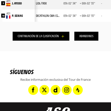
J. AYUSO
LIDL-TREK
05h 02' 34''
+ 00h 02' 55''
-
9
P. SEIXAS
DECATHLON CMA CGM TEAM
05h 02' 34''
+ 00h 02' 55''
-
10
CONTINUACIÓN DE LA CLASIFICACIÓN
ABANDONOS
SÍGUENOS
Recibe información exclusiva del Tour de France