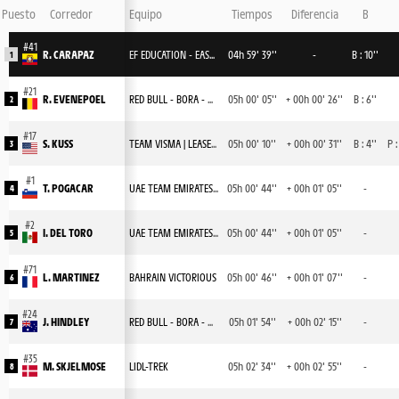
Puesto
Corredor
Equipo
Tiempos
Diferencia
B
R. CARAPAZ
EF EDUCATION - EASYPOST
04h 59' 39''
-
B : 10''
1
R. EVENEPOEL
RED BULL - BORA - HANSGROHE
05h 00' 05''
+ 00h 00' 26''
B : 6''
2
S. KUSS
TEAM VISMA | LEASE A BIKE
05h 00' 10''
+ 00h 00' 31''
B : 4''
P :
3
T. POGACAR
UAE TEAM EMIRATES XRG
05h 00' 44''
+ 00h 01' 05''
-
4
I. DEL TORO
UAE TEAM EMIRATES XRG
05h 00' 44''
+ 00h 01' 05''
-
5
L. MARTINEZ
BAHRAIN VICTORIOUS
05h 00' 46''
+ 00h 01' 07''
-
6
J. HINDLEY
RED BULL - BORA - HANSGROHE
05h 01' 54''
+ 00h 02' 15''
-
7
M. SKJELMOSE
LIDL-TREK
05h 02' 34''
+ 00h 02' 55''
-
8