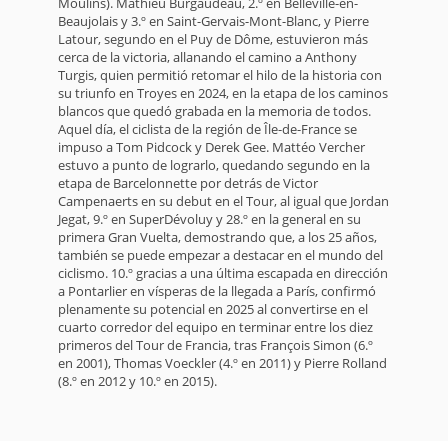
Moulins). Mathieu Burgaudeau, 2.º en Belleville-en-
Beaujolais y 3.º en Saint-Gervais-Mont-Blanc, y Pierre
Latour, segundo en el Puy de Dôme, estuvieron más
cerca de la victoria, allanando el camino a Anthony
Turgis, quien permitió retomar el hilo de la historia con
su triunfo en Troyes en 2024, en la etapa de los caminos
blancos que quedó grabada en la memoria de todos.
Aquel día, el ciclista de la región de Île-de-France se
impuso a Tom Pidcock y Derek Gee. Mattéo Vercher
estuvo a punto de lograrlo, quedando segundo en la
etapa de Barcelonnette por detrás de Victor
Campenaerts en su debut en el Tour, al igual que Jordan
Jegat, 9.º en SuperDévoluy y 28.º en la general en su
primera Gran Vuelta, demostrando que, a los 25 años,
también se puede empezar a destacar en el mundo del
ciclismo. 10.º gracias a una última escapada en dirección
a Pontarlier en vísperas de la llegada a París, confirmó
plenamente su potencial en 2025 al convertirse en el
cuarto corredor del equipo en terminar entre los diez
primeros del Tour de Francia, tras François Simon (6.º
en 2001), Thomas Voeckler (4.º en 2011) y Pierre Rolland
(8.º en 2012 y 10.º en 2015).