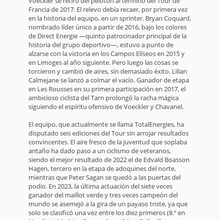
Voeckler se retiró del pelotón al término del Tour de
Francia de 2017. El relevo debía recaer, por primera vez
en la historia del equipo, en un sprinter. Bryan Coquard,
nombrado líder único a partir de 2016, bajo los colores
de Direct Energie —quinto patrocinador principal de la
historia del grupo deportivo—, estuvo a punto de
alzarse con la victoria en los Campos Elíseos en 2015 y
en Limoges al año siguiente. Pero luego las cosas se
torcieron y cambió de aires, sin demasiado éxito. Lilian
Calmejane se lanzó a colmar el vacío. Ganador de etapa
en Les Rousses en su primera participación en 2017, el
ambicioso ciclista del Tarn prolongó la racha mágica
siguiendo el espíritu ofensivo de Voeckler y Chavanel.
El equipo, que actualmente se llama TotalEnergies, ha
disputado seis ediciones del Tour sin arrojar resultados
convincentes. El aire fresco de la juventud que soplaba
antaño ha dado paso a un ciclismo de veteranos,
siendo el mejor resultado de 2022 el de Edvald Boasson
Hagen, tercero en la etapa de adoquines del norte,
mientras que Peter Sagan se quedó a las puertas del
podio. En 2023, la última actuación del siete veces
ganador del maillot verde y tres veces campeón del
mundo se asemejó a la gira de un payaso triste, ya que
solo se clasificó una vez entre los diez primeros (8.º en