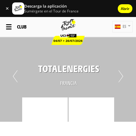
Descarga la aplicación
✕
Abrir
Sumérgete en el Tour de France
CLUB
ES
04/07 > 26/07/2026
TOTALENERGIES
FRANCIA