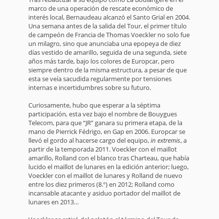
marco de una operación de rescate económico de
interés local, Bernaudeau alcanzó el Santo Grial en 2004.
Una semana antes de la salida del Tour, el primer título
de campeón de Francia de Thomas Voeckler no solo fue
un milagro, sino que anunciaba una epopeya de diez
días vestido de amarillo, seguida de una segunda, siete
años más tarde, bajo los colores de Europcar, pero
siempre dentro de la misma estructura, a pesar de que
esta se veía sacudida regularmente por tensiones
internas e incertidumbres sobre su futuro.
Curiosamente, hubo que esperar a la séptima
participación, esta vez bajo el nombre de Bouygues
Telecom, para que “JR” ganara su primera etapa, de la
mano de Pierrick Fédrigo, en Gap en 2006. Europcar se
llevó el gordo al hacerse cargo del equipo,
in extremis
, a
partir de la temporada 2011. Voeckler con el maillot
amarillo, Rolland con el blanco tras Charteau, que había
lucido el maillot de lunares en la edición anterior; luego,
Voeckler con el maillot de lunares y Rolland de nuevo
entre los diez primeros (8.º) en 2012; Rolland como
incansable atacante y asiduo portador del maillot de
lunares en 2013…