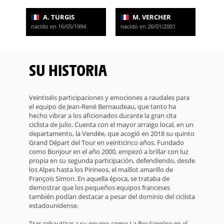
A. TURGIS
M. VERCHER
nacido en 16/05/1994
nacido en 26/01/2001
SU HISTORIA
Veintiséis participaciones y emociones a raudales para
el equipo de Jean-René Bernaudeau, que tanto ha
hecho vibrar a los aficionados durante la gran cita
ciclista de julio. Cuenta con el mayor arraigo local, en un
departamento, la Vendée, que acogió en 2018 su quinto
Grand Départ del Tour en veinticinco años. Fundado
como Bonjour en el año 2000, empezó a brillar con luz
propia en su segunda participación, defendiendo, desde
los Alpes hasta los Pirineos, el maillot amarillo de
François Simon. En aquella época, se trataba de
demostrar que los pequeños equipos franceses
también podían destacar a pesar del dominio del ciclista
estadounidense.
Tras rebautizar a su equipo como La Boulangère en el