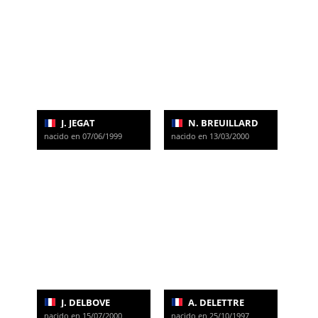
J. JEGAT
N. BREUILLARD
nacido en 07/06/1999
nacido en 13/03/2000
J. DELBOVE
A. DELETTRE
nacido en 15/07/2000
nacido en 25/10/1997