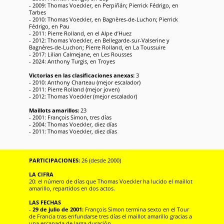
- 2009: Thomas Voeckler, en Perpiñán; Pierrick Fédrigo, en
Tarbes
- 2010: Thomas Voeckler, en Bagnères-de-Luchon; Pierrick
Fédrigo, en Pau
- 2011: Pierre Rolland, en el Alpe d’Huez
- 2012: Thomas Voeckler, en Bellegarde-sur-Valserine y
Bagnères-de-Luchon; Pierre Rolland, en La Toussuire
- 2017: Lilian Calmejane, en Les Rousses
- 2024: Anthony Turgis, en Troyes
Victorias en las clasificaciones anexas:
3
- 2010: Anthony Charteau (mejor escalador)
- 2011: Pierre Rolland (mejor joven)
- 2012: Thomas Voeckler (mejor escalador)
Maillots amarillos:
23
- 2001: François Simon, tres días
- 2004: Thomas Voeckler, diez días
- 2011: Thomas Voeckler, diez días
PARTICIPACIONES:
26 (desde 2000)
LA CIFRA
20: el número de días que Thomas Voeckler ha lucido el maillot
amarillo, repartidos en dos actos.
LAS FECHAS
-
29 de julio de 2001:
François Simon termina sexto en el Tour
de Francia tras enfundarse tres días el maillot amarillo gracias a
una escapada de larga duración.