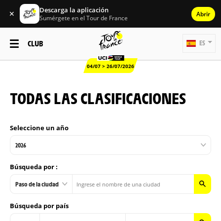
Descarga la aplicación
✕
Abrir
Sumérgete en el Tour de France
CLUB
ES
04/07 > 26/07/2026
TODAS LAS CLASIFICACIONES
Seleccione un año
2026
Búsqueda por :
Paso de la ciudad
Búsqueda por país