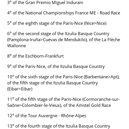
e
3
of the Gran Premio Miguel Indurain
e
4
of the National Championships France ME - Road Race
e
5
of the eighth stage of the Paris-Nice (Nice>Nice)
e
6
of the second stage of the Itzulia Basque Country
(Pamplona-Iruña>Cuevas de Mendukilo), of the La Flèche
Wallonne
e
8
of the Eschborn-Frankfurt
e
9
of the Paris-Nice, of the Itzulia Basque Country
e
10
of the sixth stage of the Paris-Nice (Barbentane>Apt),
of the fifth stage of the Itzulia Basque Country
(Eibar>Eibar)
e
11
of the fifth stage of the Paris-Nice (Cormoranche-sur-
Saône>Colombier-le-Vieux), of the Amstel Gold Race
e
12
of the Tour Auvergne - Rhône-Alpes
e
13
of the fourth stage of the Itzulia Basque Country