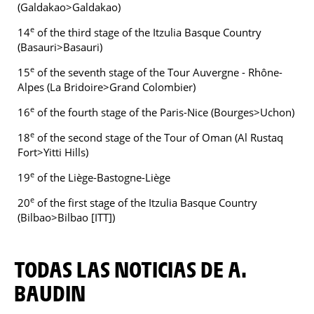
(Galdakao>Galdakao)
e
14
of the third stage of the Itzulia Basque Country
(Basauri>Basauri)
e
15
of the seventh stage of the Tour Auvergne - Rhône-
Alpes (La Bridoire>Grand Colombier)
e
16
of the fourth stage of the Paris-Nice (Bourges>Uchon)
e
18
of the second stage of the Tour of Oman (Al Rustaq
Fort>Yitti Hills)
e
19
of the Liège-Bastogne-Liège
e
20
of the first stage of the Itzulia Basque Country
(Bilbao>Bilbao [ITT])
TODAS LAS NOTICIAS DE A.
BAUDIN