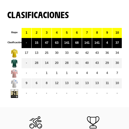
CLASIFICACIONES
Etapa
1
2
3
4
5
6
7
8
9
10
11
Clasificación
-
15
47
63
141
68
141
141
4
37
14
17
13
25
30
33
42
42
43
36
34
34
-
28
14
20
28
31
40
43
29
30
31
-
-
1
1
1
4
4
4
4
7
7
9
6
8
12
13
12
13
13
11
10
10
-
-
-
-
-
-
-
-
-
-
-