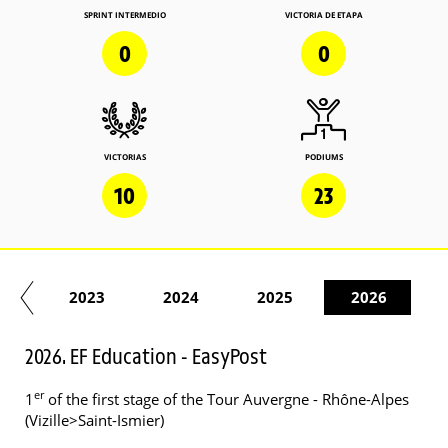
SPRINT INTERMEDIO
VICTORIA DE ETAPA
0
0
VICTORIAS
PODIUMS
10
23
22
2023
2024
2025
2026
2026. EF Education - EasyPost
er
1
of the first stage of the Tour Auvergne - Rhône-Alpes
(Vizille>Saint-Ismier)