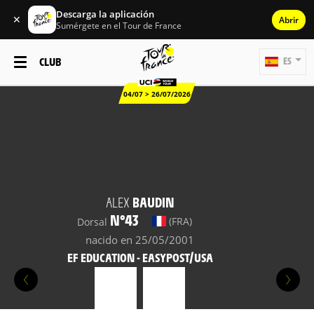
Descarga la aplicación
✕
Abrir
Sumérgete en el Tour de France
CLUB
ES
04/07 > 26/07/2026
ALEX
BAUDIN
N°43
(FRA)
Dorsal
nacido en 25/05/2001
EF EDUCATION - EASYPOST/USA