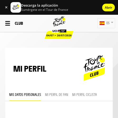
Descarga la aplicación
✕
Abrir
Sumérgete en el Tour de France
CLUB
ES
04/07 > 26/07/2026
MI PERFIL
MIS DATOS PERSONALES
MI PERFIL DE FAN
MI PERFIL CICLISTA