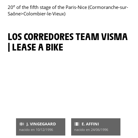
e
20
of the fifth stage of the Paris-Nice (Cormoranche-sur-
Saône>Colombier-le-Vieux)
LOS CORREDORES TEAM VISMA
| LEASE A BIKE
J. VINGEGAARD
E. AFFINI
nacido en 10/12/1996
nacido en 24/06/1996