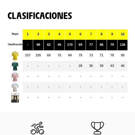
CLASIFICACIONES
Etapa
1
2
3
4
5
6
7
8
9
10
11
Clasificación
-
98
62
45
170
69
77
86
79
136
12
107
105
69
75
84
75
73
71
78
90
89
-
-
-
-
-
28
35
39
43
46
49
-
-
-
-
-
-
-
-
-
-
-
-
-
-
-
-
-
-
-
-
-
-
-
-
-
-
-
-
-
-
-
-
-