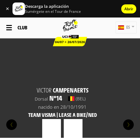
Descarga la aplicación
✕
Abrir
Sumérgete en el Tour de France
CLUB
ES
04/07 > 26/07/2026
VICTOR
CAMPENAERTS
N°14
(BEL)
Dorsal
nacido en 28/10/1991
TEAM VISMA | LEASE A BIKE/NED