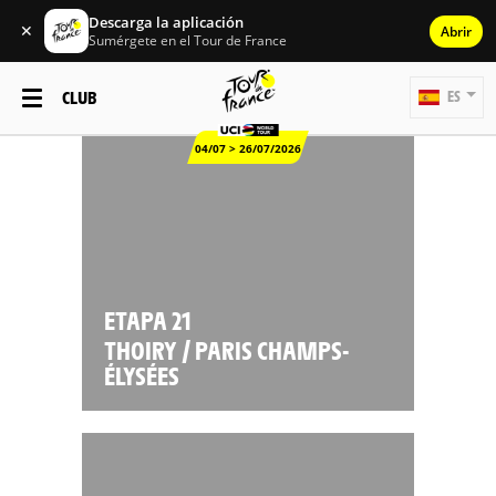
Descarga la aplicación
✕
Abrir
Sumérgete en el Tour de France
CLUB
ES
04/07 > 26/07/2026
ETAPA 21
THOIRY / PARIS CHAMPS-
ÉLYSÉES