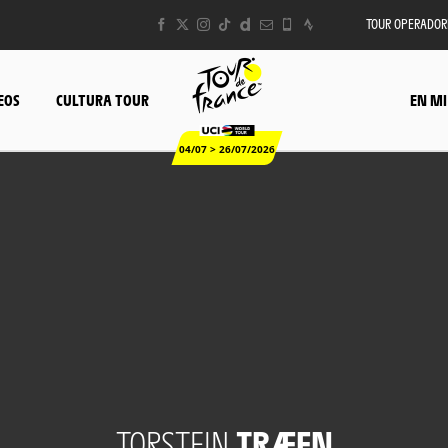
TOUR OPERADOR
EOS
CULTURA TOUR
EN MI
04/07 > 26/07/2026
TORSTEIN
TRÆEN