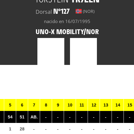
N°127
Dorsal
(NOR)
nacido en 16/07/1995
UNO-X MOBILITY/NOR
5
6
7
8
9
10
11
12
13
14
15
54
51
AB.
-
-
-
-
-
-
-
-
1
28
-
-
-
-
-
-
-
-
-