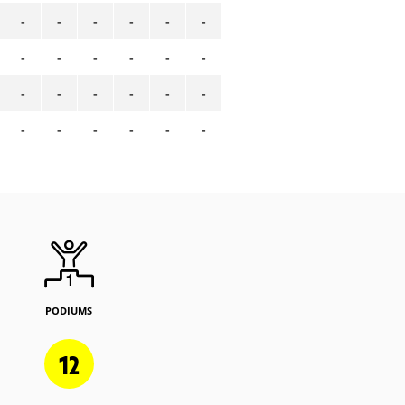
-
-
-
-
-
-
-
-
-
-
-
-
-
-
-
-
-
-
-
-
-
-
-
-
PODIUMS
12