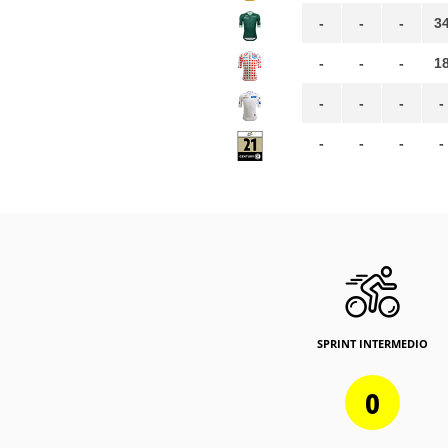
-
-
-
3
-
-
-
1
-
-
-
-
-
-
-
-
SPRINT INTERMEDIO
0