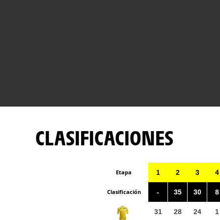
CLASIFICACIONES
Etapa
1
2
3
4
Clasificación
-
35
30
8
31
28
24
1