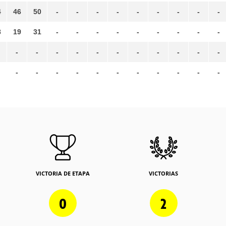
4
46
50
-
-
-
-
-
-
-
-
-
8
19
31
-
-
-
-
-
-
-
-
-
-
-
-
-
-
-
-
-
-
-
-
-
-
-
-
-
-
-
-
-
-
-
VICTORIA DE ETAPA
VICTORIAS
0
2