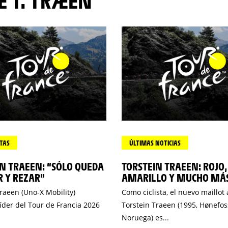
DE T. TRÆEN
TAS
ÚLTIMAS NOTICIAS
N TRAEEN: “SÓLO QUEDA
TORSTEIN TRAEEN: ROJO,
 Y REZAR”
AMARILLO Y MUCHO MÁ
raeen (Uno-X Mobility)
Como ciclista, el nuevo maillot 
íder del Tour de Francia 2026
Torstein Traeen (1995, Hønefos
Noruega) es...