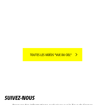
LES TERRITOIRES DU JOUR PASSÉS AU CRIBLE
!
LIRE PLUS
TOUTES LES VIDÉOS "VUE DU CIEL"
SUIVEZ-NOUS