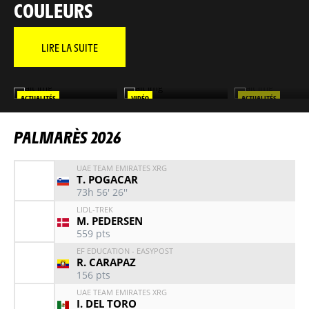
COULEURS
LIRE LA SUITE
ACTUALITÉS
VIDÉO
ACTUALITÉS
MAÎTRE TADEJ
REVIVEZ LE TOUR 2026 EN
REVIVEZ CHAQUE É
VIDÉO
DE VOS FAVORIS
PALMARÈS 2026
UAE TEAM EMIRATES XRG
T. POGACAR
73h 56' 26''
LIDL-TREK
M. PEDERSEN
559
pts
EF EDUCATION - EASYPOST
R. CARAPAZ
156
pts
UAE TEAM EMIRATES XRG
I. DEL TORO