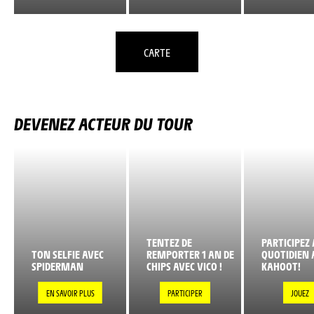
CARTE
DEVENEZ ACTEUR DU TOUR
TENTEZ DE
PARTICIPEZ 
TON SELFIE AVEC
REMPORTER 1 AN DE
QUOTIDIEN 
SPIDERMAN
CHIPS AVEC VICO !
KAHOOT!
EN SAVOIR PLUS
PARTICIPER
JOUEZ