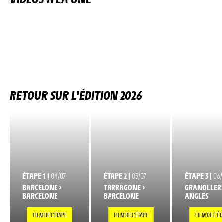
RETOUR SUR L'ÉDITION 2026
ÉTAPE 1 |
04/07
ÉTAPE 2 |
05/07
ÉTAPE 3 |
06
BARCELONE >
TARRAGONE >
GRANOLLERS
BARCELONE
BARCELONE
ANGLES
FILM DE L'ÉTAPE
FILM DE L'ÉTAPE
FILM DE L'É