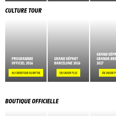
CULTURE TOUR
GRAND DÉP
PROGRAMME
GRAND DÉPART
GRANDE-BR
OFFICIEL 2026
BARCELONE 2026
2027
AU CARREFOUR DU MYTHE
EN SAVOIR PLUS
EN SAVOIR P
BOUTIQUE OFFICIELLE