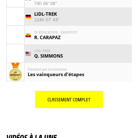
74h 06' 08''
LIDL-TREK
224h 57' 43''
EF EDUCATION - EASYPOST
R. CARAPAZ
LIDL-TREK
Q. SIMMONS
Parrainé par Continental
Les vainqueurs d'étapes
CLASSEMENT COMPLET
VIDÉOS À LA UNE