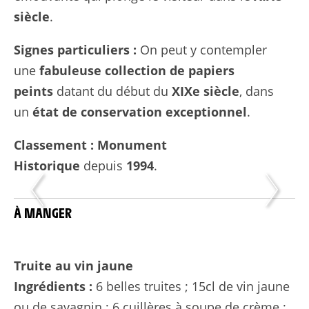
siècle
.
Signes particuliers :
On peut y contempler
une
fabuleuse collection de papiers
peints
datant du début du
XIXe siècle
, dans
un
état de conservation exceptionnel
.
Classement :
Monument
Historique
depuis
1994
.
À MANGER
Truite au vin jaune
Ingrédients :
6 belles truites ; 15cl de vin jaune
ou de savagnin ; 6 cuillères à soupe de crème ;