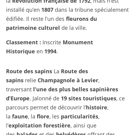
la
Révolution française de 1792
, mais n’est
installé qu’en
1807
dans la tribune spécialement
édifiée. Il reste l’un des
fleurons du
patrimoine culturel
de la ville.
Classement :
Inscrite
Monument
Historique
en
1994
.
Route des sapins
La
Route des
sapins
relie
Champagnole à Levier
,
traversant
l’une des plus belles sapinières
d’Europe
. Jalonné de
19 sites touristiques
, ce
parcours permet de découvrir l’
histoire
,
la
faune
, la
flore
, les
particularités
,
l’
exploitation forestière
, ainsi que
des
balades
et des
belvédères
offrant des