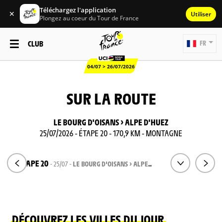
Téléchargez l'application
✕
Utiliser
Plongez au coeur du Tour de France
CLUB
FR
04/07 > 26/07/2026
SUR LA ROUTE
LE BOURG D'OISANS > ALPE D'HUEZ
25/07/2026 - ÉTAPE 20 - 170,9 KM - MONTAGNE
ÉTAPE 20
- 25/07 -
LE BOURG D'OISANS > ALPE D'HUEZ
DÉCOUVREZ LES VILLES DU JOUR