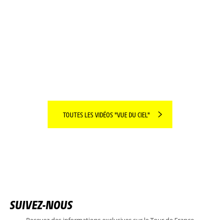
LES TERRITOIRES DU JOUR PASSÉS AU CRIBLE
!
LIRE PLUS
TOUTES LES VIDÉOS "VUE DU CIEL"
SUIVEZ-NOUS