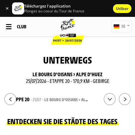
Téléchargez l'application
✕
Utiliser
Plongez au coeur du Tour de France
CLUB
DE
04/07 > 26/07/2026
UNTERWEGS
LE BOURG D'OISANS > ALPE D'HUEZ
25/07/2026 - ETAPPE 20 - 170,9 KM - GEBIRGE
ETAPPE 20
- 25/07 -
LE BOURG D'OISANS > ALPE D'HUEZ
ENTDECKEN SIE DIE STÄDTE DES TAGES