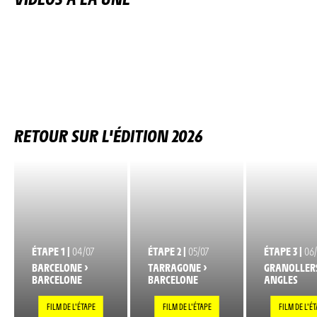
RETOUR SUR L'ÉDITION 2026
ÉTAPE 1 |
04/07
ÉTAPE 2 |
05/07
ÉTAPE 3 |
06
BARCELONE >
TARRAGONE >
GRANOLLERS
BARCELONE
BARCELONE
ANGLES
FILM DE L'ÉTAPE
FILM DE L'ÉTAPE
FILM DE L'É