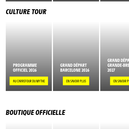
CULTURE TOUR
GRAND DÉP
PROGRAMME
GRAND DÉPART
GRANDE-BR
OFFICIEL 2026
BARCELONE 2026
2027
AU CARREFOUR DU MYTHE
EN SAVOIR PLUS
EN SAVOIR P
BOUTIQUE OFFICIELLE