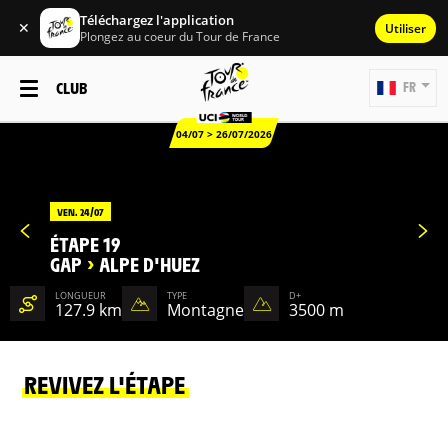
Téléchargez l'application
✕
Utiliser
Plongez au coeur du Tour de France
CLUB
FR
04/07 > 26/07/2026
VEN. 24/07
ÉTAPE 19
GAP
>
ALPE D'HUEZ
LONGUEUR
TYPE
D+
127.9 km
Montagne
3500 m
REVIVEZ L'ÉTAPE