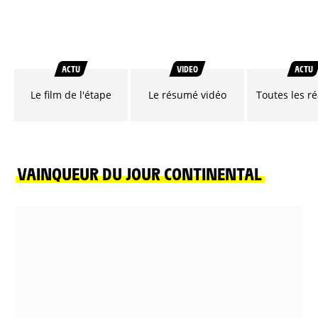
ACTU
VIDEO
ACTU
Le film de l'étape
Le résumé vidéo
Toutes les r
VAINQUEUR DU JOUR CONTINENTAL