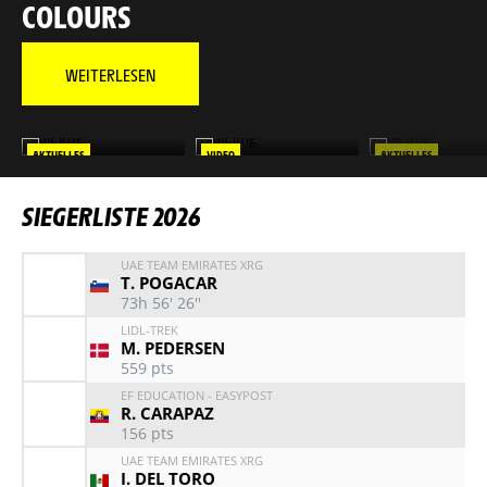
COLOURS
WEITERLESEN
AKTUELLES
VIDEO
AKTUELLES
MAÎTRE TADEJ
DIE BESTEN MOMENTE
ERLEBE JEDE ETAPP
DER TOUR DE FRANCE
DEINER LIEBLINGS
SIEGERLISTE 2026
NOCH EINMAL
UAE TEAM EMIRATES XRG
T. POGACAR
73h 56' 26''
LIDL-TREK
M. PEDERSEN
559
pts
EF EDUCATION - EASYPOST
R. CARAPAZ
156
pts
UAE TEAM EMIRATES XRG
I. DEL TORO