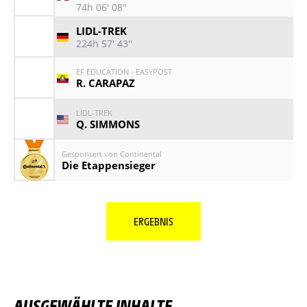
74h 06' 08''
LIDL-TREK
224h 57' 43''
EF EDUCATION - EASYPOST
R. CARAPAZ
LIDL-TREK
Q. SIMMONS
Gesponsert von Continental
Die Etappensieger
ERGEBNIS
AUSGEWÄHLTE INHALTE