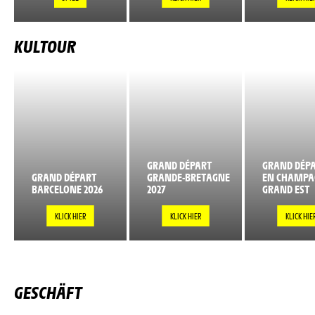
KULTOUR
GRAND DÉPART
GRAND DÉPA
GRAND DÉPART
GRANDE-BRETAGNE
EN CHAMPA
BARCELONE 2026
2027
GRAND EST
KLICK HIER
KLICK HIER
KLICK HIE
GESCHÄFT