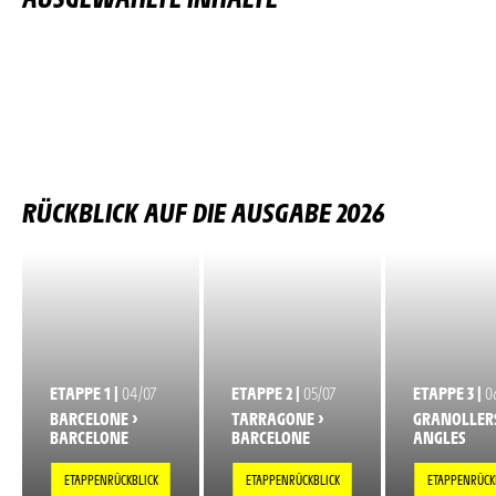
RÜCKBLICK AUF DIE AUSGABE 2026
ETAPPE 1 |
04/07
ETAPPE 2 |
05/07
ETAPPE 3 |
0
BARCELONE >
TARRAGONE >
GRANOLLERS
BARCELONE
BARCELONE
ANGLES
ETAPPENRÜCKBLICK
ETAPPENRÜCKBLICK
ETAPPENRÜCK