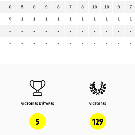
6
5
6
9
8
7
8
10
10
9
7
9
1
1
1
1
1
1
1
1
1
1
-
-
-
-
-
-
-
-
-
-
-
-
-
-
-
-
-
-
-
-
-
-
VICTOIRES D'ÉTAPES
VICTOIRES
5
129