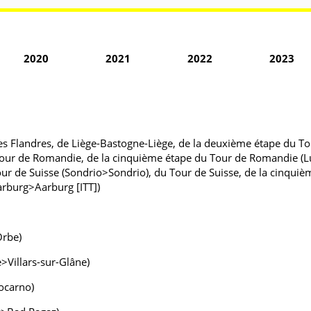
2020
2021
2022
2023
s Flandres, de Liège-Bastogne-Liège, de la deuxième étape du T
our de Romandie, de la cinquième étape du Tour de Romandie (Lu
 de Suisse (Sondrio>Sondrio), du Tour de Suisse, de la cinquième
arburg>Aarburg [ITT])
Orbe)
>Villars-sur-Glâne)
ocarno)