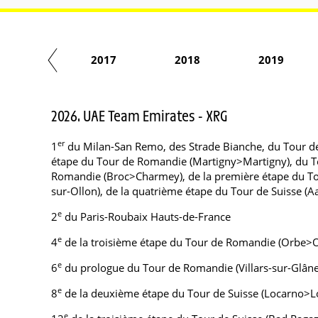
2016
2017
2018
2019
2026. UAE Team Emirates - XRG
er
1
du Milan-San Remo, des Strade Bianche, du Tour de
étape du Tour de Romandie (Martigny>Martigny), du T
Romandie (Broc>Charmey), de la première étape du Tour
sur-Ollon), de la quatrième étape du Tour de Suisse (A
e
2
du Paris-Roubaix Hauts-de-France
e
4
de la troisième étape du Tour de Romandie (Orbe>
e
6
du prologue du Tour de Romandie (Villars-sur-Glâne
e
8
de la deuxième étape du Tour de Suisse (Locarno>L
e