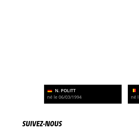
N. POLITT
né le 06/03/1994
né 
SUIVEZ-NOUS