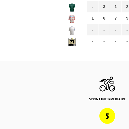
-
3
1
2
1
6
7
9
-
-
-
-
-
-
-
-
SPRINT INTERMÉDIAIRE
5