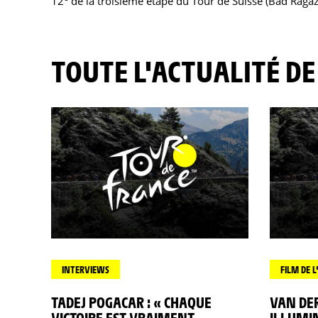
12
de la troisième étape du Tour de Suisse (Bad Raga
TOUTE L'ACTUALITÉ DE
INTERVIEWS
FILM DE L
TADEJ POGACAR : « CHAQUE
VAN DE
VICTOIRE EST VRAIMENT
ILLUMI