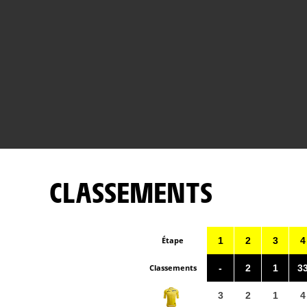
CLASSEMENTS
Étape
1
2
3
4
Classements
-
2
1
3
3
2
1
4