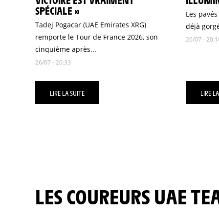
SPÉCIALE »
Les pavés
Tadej Pogacar (UAE Emirates XRG)
déjà gorgé
remporte le Tour de France 2026, son
26/07 - 20:1
cinquième après...
26/07 - 20:33
LIRE LA SUITE
LIRE LA
LES COUREURS UAE T