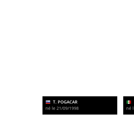
T. POGACAR
né le 21/09/1998
né 