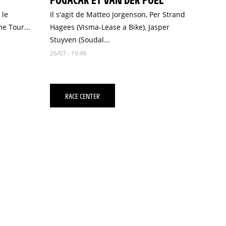
 le
Il s'agit de Matteo Jorgenson, Per Strand
e Tour...
Hagees (Visma-Lease a Bike), Jasper
Stuyven (Soudal...
26/07 - 19:46
RACE CENTER