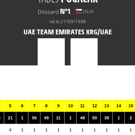
N°1
Dossard
(SLO)
né le 21/09/1998
UAE TEAM EMIRATES XRG/UAE
5
6
7
8
9
10
11
12
13
14
15
3
21
1
56
49
11
1
48
50
38
1
2
4
1
1
1
1
1
1
1
1
1
1