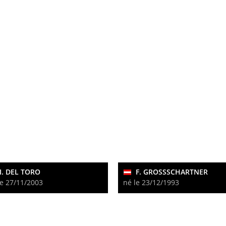
I. DEL TORO
F. GROSSSCHARTNER
le 27/11/2003
né le 23/12/1993