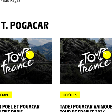
z>Bad Ragaz)
 T. POGACAR
'ÉTAPE
DÉPÊCHES
R POEL ET POGACAR
TADEJ POGACAR VAINQU
NENT PARIS
TOUR DE FRANCE 2026