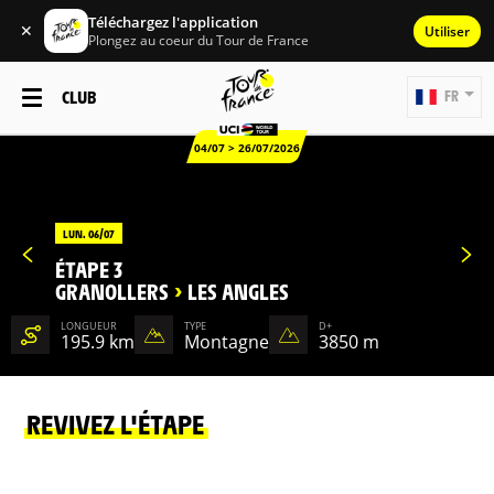
Téléchargez l'application
✕
Utiliser
Plongez au coeur du Tour de France
CLUB
FR
04/07 > 26/07/2026
LUN. 06/07
ÉTAPE 3
GRANOLLERS
>
LES ANGLES
LONGUEUR
TYPE
D+
195.9 km
Montagne
3850 m
REVIVEZ L'ÉTAPE