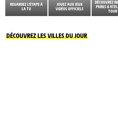
DÉCOUVREZ N
REGARDEZ L'ÉTAPE À
JOUEZ AUX JEUX
PARKS & ATEL
LA TV
VIDÉOS OFFICIELS
TOUR
DÉCOUVREZ LES VILLES DU JOUR
REPOS
CANTAL
LIRE PLUS