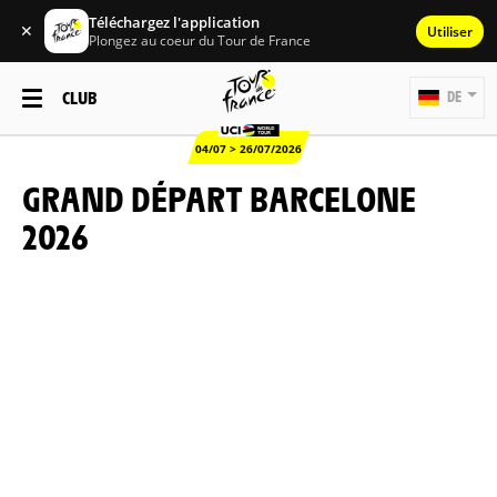
Téléchargez l'application
✕
Utiliser
Plongez au coeur du Tour de France
CLUB
DE
04/07 > 26/07/2026
GRAND DÉPART BARCELONE
2026