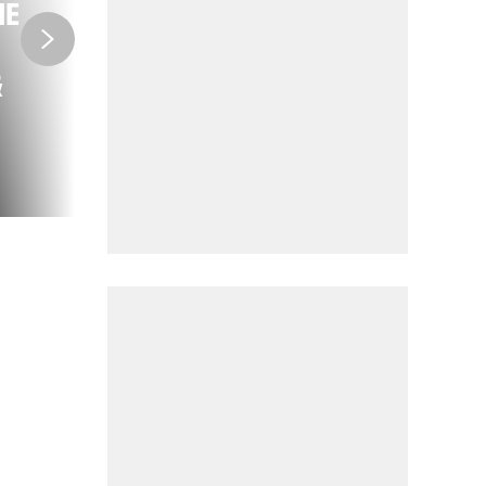
IE
CARAVANE
&
U
DER CARAVANE
DU TOUR FOLGEN