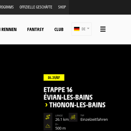
PROGRAMS
OFFIZIELLE GESCHÄFTE
SHOP
N RENNEN
FANTASY
CLUB
DE
DI. 21/07
ETAPPE 16
ÉVIAN-LES-BAINS
>
THONON-LES-BAINS
LÄNGE
TYP
26.1 km
Einzelzeitfahren
D+
500 m