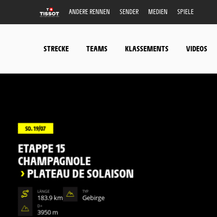
ANDERE RENNEN
SENDER
MEDIEN
SPIELE
STRECKE
TEAMS
KLASSEMENTS
VIDEOS
SO. 19/07
ETAPPE 15
CHAMPAGNOLE
>
PLATEAU DE SOLAISON
LÄNGE
TYP
183.9 km
Gebirge
D+
3950 m