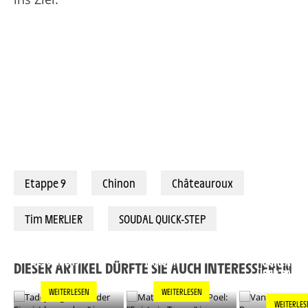
Etappe 9
Chinon
Châteauroux
Tim MERLIER
SOUDAL QUICK-STEP
TADEJ POGACAR:
MATHIEU VAN DER
"JEDER SIEG IST
POEL: "ES IST EIN
VAN DER PO
BESONDERS"
TRAUM"
POGACAR L
DIESER ARTIKEL DÜRFTE SIE AUCH INTERESSIEREN
ÜBER PARIS
WEITERLESEN
WEITERLESEN
WEITERLES