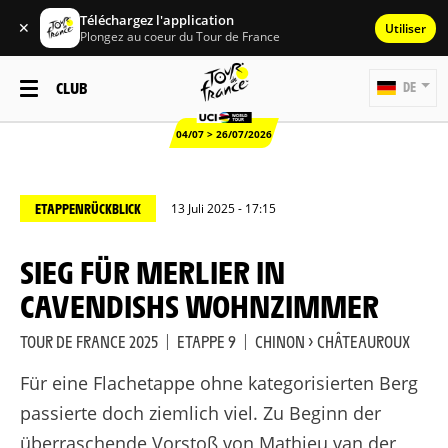
Téléchargez l'application
✕
Utiliser
Plongez au coeur du Tour de France
CLUB
DE
04/07 > 26/07/2026
ETAPPENRÜCKBLICK
13 Juli 2025 - 17:15
SIEG FÜR MERLIER IN
CAVENDISHS WOHNZIMMER
TOUR DE FRANCE 2025
|
ETAPPE 9
|
CHINON > CHÂTEAUROUX
Für eine Flachetappe ohne kategorisierten Berg
passierte doch ziemlich viel. Zu Beginn der
überraschende Vorstoß von Mathieu van der