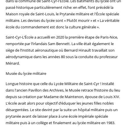
dans la commune de Saint-Cyr-l'École. Les bâtiments du lycée ont un
passé historique particulièrement riche: en effet, l’ont précédé la
Maison royale de Saint-Louis, le Prytanée militaire et l'École spéciale
militaire. Les devises du lycée sont « Plutôt mourir » et « La véritable
école du commandement est donc la culture générale ».
Saint-Cyr-L’École a accueilli en 2020 la première étape de Paris-Nice,
remportée par l’Irlandais Sam Bennett. La ville était également le
siège de l’Institut aéronautique où Bernard Hinault travaillait son
aérodynamique dans les années 80 sous la conduite du professeur
Ménard.
Musée du lycée militaire
Longue histoire que celle du Lycée Militaire de Saint-Cyr ! Installé
dans l'ancien Pavillon des Archives, le Musée retrace l’histoire du lieu
depuis sa création par Madame de Maintenon, épouse de Louis XIV.
L’école avait alors pour objectif d’éduquer les jeunes filles nobles
désargentées. Le site devint par la suite un hôpital militaire puis un
prytanée avant de laisser place à une école impériale spéciale
militaire puis à un collège et finalement au lycée militaire en 1983.