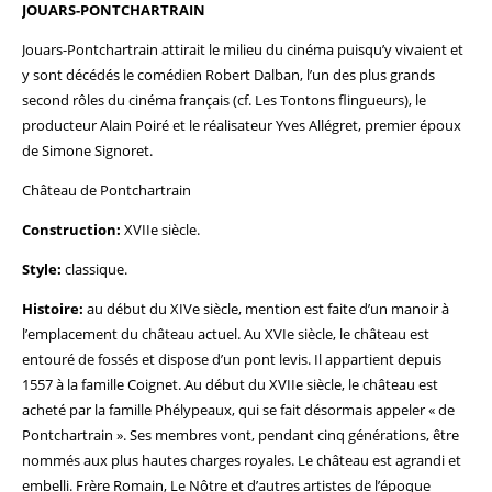
JOUARS-PONTCHARTRAIN
Jouars-Pontchartrain attirait le milieu du cinéma puisqu’y vivaient et
y sont décédés le comédien Robert Dalban, l’un des plus grands
second rôles du cinéma français (cf. Les Tontons flingueurs), le
producteur Alain Poiré et le réalisateur Yves Allégret, premier époux
de Simone Signoret.
Château de Pontchartrain
Construction:
XVIIe siècle.
Style:
classique.
Histoire:
au début du XIVe siècle, mention est faite d’un manoir à
l’emplacement du château actuel. Au XVIe siècle, le château est
entouré de fossés et dispose d’un pont levis. Il appartient depuis
1557 à la famille Coignet. Au début du XVIIe siècle, le château est
acheté par la famille Phélypeaux, qui se fait désormais appeler « de
Pontchartrain ». Ses membres vont, pendant cinq générations, être
nommés aux plus hautes charges royales. Le château est agrandi et
embelli. Frère Romain, Le Nôtre et d’autres artistes de l’époque