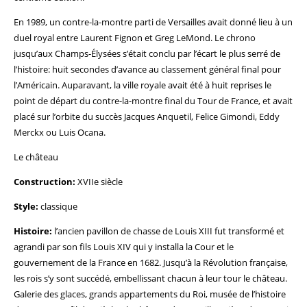
En 1989, un contre-la-montre parti de Versailles avait donné lieu à un
duel royal entre Laurent Fignon et Greg LeMond. Le chrono
jusqu’aux Champs-Élysées s’était conclu par l’écart le plus serré de
l’histoire: huit secondes d’avance au classement général final pour
l’Américain. Auparavant, la ville royale avait été à huit reprises le
point de départ du contre-la-montre final du Tour de France, et avait
placé sur l’orbite du succès Jacques Anquetil, Felice Gimondi, Eddy
Merckx ou Luis Ocana.
Le château
Construction:
XVIIe siècle
Style:
classique
Histoire:
l’ancien pavillon de chasse de Louis XIII fut transformé et
agrandi par son fils Louis XIV qui y installa la Cour et le
gouvernement de la France en 1682. Jusqu’à la Révolution française,
les rois s’y sont succédé, embellissant chacun à leur tour le château.
Galerie des glaces, grands appartements du Roi, musée de l’histoire