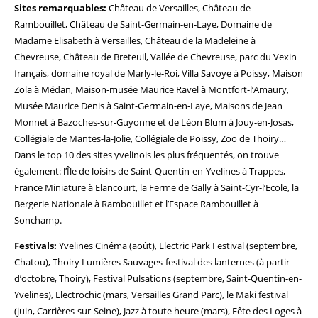
Sites remarquables:
Château de Versailles, Château de
Rambouillet, Château de Saint-Germain-en-Laye, Domaine de
Madame Elisabeth à Versailles, Château de la Madeleine à
Chevreuse, Château de Breteuil, Vallée de Chevreuse, parc du Vexin
français, domaine royal de Marly-le-Roi, Villa Savoye à Poissy, Maison
Zola à Médan, Maison-musée Maurice Ravel à Montfort-l’Amaury,
Musée Maurice Denis à Saint-Germain-en-Laye, Maisons de Jean
Monnet à Bazoches-sur-Guyonne et de Léon Blum à Jouy-en-Josas,
Collégiale de Mantes-la-Jolie, Collégiale de Poissy, Zoo de Thoiry…
Dans le top 10 des sites yvelinois les plus fréquentés, on trouve
également: l’Île de loisirs de Saint-Quentin-en-Yvelines à Trappes,
France Miniature à Elancourt, la Ferme de Gally à Saint-Cyr-l’Ecole, la
Bergerie Nationale à Rambouillet et l’Espace Rambouillet à
Sonchamp.
Festivals:
Yvelines Cinéma (août), Electric Park Festival (septembre,
Chatou), Thoiry Lumières Sauvages-festival des lanternes (à partir
d’octobre, Thoiry), Festival Pulsations (septembre, Saint-Quentin-en-
Yvelines), Electrochic (mars, Versailles Grand Parc), le Maki festival
(juin, Carrières-sur-Seine), Jazz à toute heure (mars), Fête des Loges à