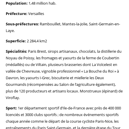
Population:
1,48 million hab.
Préfecture:
Versailles
Sous-préfectures:
Rambouillet, Mantes-la-Jolie, Saint-Germain-en-
Laye.
Superficie:
2 284,4 km2
Spécialités:
Paris Brest, sirops artisanaux, chocolats, la distillerie du
Noyau de Poissy, les fromages et yaourts de la ferme de Coubertin
(médaillés) ou de Viltain, plusieurs brasseries dont La Volcelest en
vallée de Chevreuse, vignoble professionnel « La Bouche du Roi » à
Davron, les yaourts I-Grec, biscuiterie et miellerie les Deux
Gourmands (récompensées au Salon de l’agriculture également),
plus de 120 producteurs et artisans locaux. Monstrueux (épinard) de
Viroflay.
Sport:
1er département sportif d’Ile-de-France avec près de 400 000
licenciés et 3000 clubs sportifs ; de nombreux événements sportifs
chaque année comme le départ de la course cycliste Paris-Nice, les
entraînements du Paris Saint-Germain, et la dernière étape du Tour