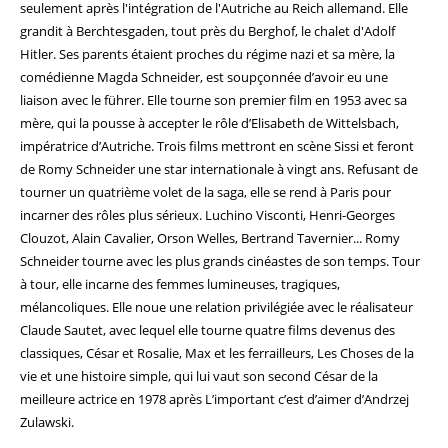
seulement après l'intégration de l'Autriche au Reich allemand. Elle
grandit à Berchtesgaden, tout près du Berghof, le chalet d'Adolf
Hitler. Ses parents étaient proches du régime nazi et sa mère, la
comédienne Magda Schneider, est soupçonnée d’avoir eu une
liaison avec le führer. Elle tourne son premier film en 1953 avec sa
mère, qui la pousse à accepter le rôle d’Elisabeth de Wittelsbach,
impératrice d’Autriche. Trois films mettront en scène Sissi et feront
de Romy Schneider une star internationale à vingt ans. Refusant de
tourner un quatrième volet de la saga, elle se rend à Paris pour
incarner des rôles plus sérieux. Luchino Visconti, Henri-Georges
Clouzot, Alain Cavalier, Orson Welles, Bertrand Tavernier... Romy
Schneider tourne avec les plus grands cinéastes de son temps. Tour
à tour, elle incarne des femmes lumineuses, tragiques,
mélancoliques. Elle noue une relation privilégiée avec le réalisateur
Claude Sautet, avec lequel elle tourne quatre films devenus des
classiques, César et Rosalie, Max et les ferrailleurs, Les Choses de la
vie et une histoire simple, qui lui vaut son second César de la
meilleure actrice en 1978 après L’important c’est d’aimer d’Andrzej
Zulawski.