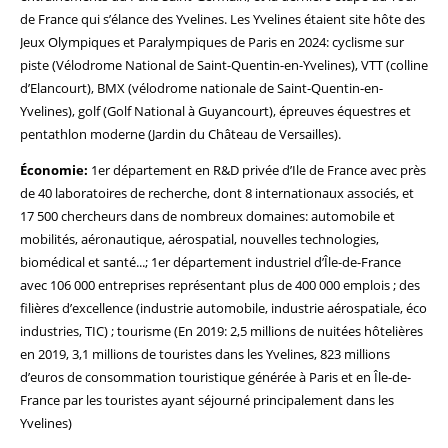
de France qui s’élance des Yvelines. Les Yvelines étaient site hôte des
Jeux Olympiques et Paralympiques de Paris en 2024: cyclisme sur
piste (Vélodrome National de Saint-Quentin-en-Yvelines), VTT (colline
d’Elancourt), BMX (vélodrome nationale de Saint-Quentin-en-
Yvelines), golf (Golf National à Guyancourt), épreuves équestres et
pentathlon moderne (Jardin du Château de Versailles).
Économie:
1er département en R&D privée d’Ile de France avec près
de 40 laboratoires de recherche, dont 8 internationaux associés, et
17 500 chercheurs dans de nombreux domaines: automobile et
mobilités, aéronautique, aérospatial, nouvelles technologies,
biomédical et santé...; 1er département industriel d’Île-de-France
avec 106 000 entreprises représentant plus de 400 000 emplois ; des
filières d’excellence (industrie automobile, industrie aérospatiale, éco
industries, TIC) ; tourisme (En 2019: 2,5 millions de nuitées hôtelières
en 2019, 3,1 millions de touristes dans les Yvelines, 823 millions
d’euros de consommation touristique générée à Paris et en Île-de-
France par les touristes ayant séjourné principalement dans les
Yvelines)