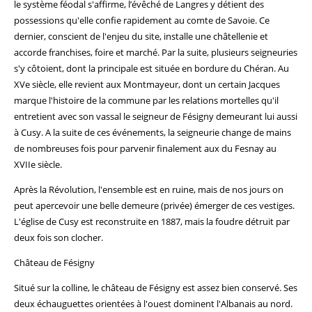
le système féodal s'affirme, l’évêché de Langres y détient des
possessions qu'elle confie rapidement au comte de Savoie. Ce
dernier, conscient de l'enjeu du site, installe une châtellenie et
accorde franchises, foire et marché. Par la suite, plusieurs seigneuries
s'y côtoient, dont la principale est située en bordure du Chéran. Au
XVe siècle, elle revient aux Montmayeur, dont un certain Jacques
marque l'histoire de la commune par les relations mortelles qu'il
entretient avec son vassal le seigneur de Fésigny demeurant lui aussi
à Cusy. A la suite de ces événements, la seigneurie change de mains
de nombreuses fois pour parvenir finalement aux du Fesnay au
XVIIe siècle.
Après la Révolution, l'ensemble est en ruine, mais de nos jours on
peut apercevoir une belle demeure (privée) émerger de ces vestiges.
L'église de Cusy est reconstruite en 1887, mais la foudre détruit par
deux fois son clocher.
Château de Fésigny
Situé sur la colline, le château de Fésigny est assez bien conservé. Ses
deux échauguettes orientées à l'ouest dominent l'Albanais au nord.