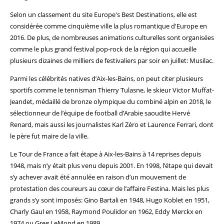
Selon un classement du site Europe's Best Destinations, elle est
considérée comme cinquième ville la plus romantique d'Europe en
2016. De plus, de nombreuses animations culturelles sont organisées
comme le plus grand festival pop-rock de la région qui accueille
plusieurs dizaines de milliers de festivaliers par soir en juillet: Musilac.
Parmi les célébrités natives d’Aix-les-Bains, on peut citer plusieurs
sportifs comme le tennisman Thierry Tulasne, le skieur Victor Muffat-
Jeandet, médaillé de bronze olympique du combiné alpin en 2018, le
sélectionneur de l’équipe de football d’Arabie saoudite Hervé
Renard, mais aussi les journalistes Karl Zéro et Laurence Ferrari, dont
le père fut maire de la ville.
Le Tour de France a fait étape à Aix-les-Bains à 14 reprises depuis
1948, mais n’y était plus venu depuis 2001. En 1998, l’étape qui devait
s’y achever avait été annulée en raison d’un mouvement de
protestation des coureurs au cœur de l’affaire Festina. Mais les plus
grands s’y sont imposés: Gino Bartali en 1948, Hugo Koblet en 1951,
Charly Gaul en 1958, Raymond Poulidor en 1962, Eddy Merckx en
1974 ou Greg LeMond en 1989.