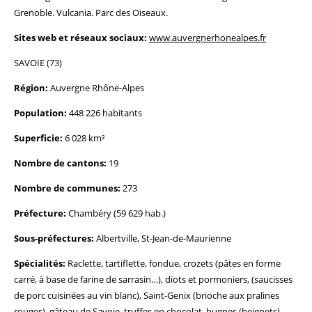
Grenoble. Vulcania. Parc des Oiseaux.
Sites web et réseaux sociaux:
www.auvergnerhonealpes.fr
SAVOIE (73)
Région:
Auvergne Rhône-Alpes
Population:
448 226 habitants
Superficie:
6 028 km²
Nombre de cantons:
19
Nombre de communes:
273
Préfecture:
Chambéry (59 629 hab.)
Sous-préfectures:
Albertville, St-Jean-de-Maurienne
Spécialités:
Raclette, tartiflette, fondue, crozets (pâtes en forme
carré, à base de farine de sarrasin…), diots et pormoniers, (saucisses
de porc cuisinées au vin blanc), Saint-Genix (brioche aux pralines
rouges), gâteau de Savoie, truffes en chocolat, bugnes (beignets),