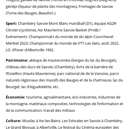
génépi (liqueur de plante des montagnes), Fromages de Savoie
(Tome des Bauges, Beaufort.)
Sport:
Chambéry Savoie Mont Blanc Handball (D1), équipe AG2R-
Citroën (cyclisme), Aix Maurienne Savoie Basket (ProB) /
Evénements: Championnats du monde de ski alpin Courchevel-
Méribel 2023, Championnat du monde de VTT-Les Gets, août 2022.
J.O. d’hiver d’Albertville 1992.
Patrimoine:
abbaye de Hautecombe (berges du lac du Bourget),
château des ducs de Savoie, (Chambéry), forts de la barrière de
l’Esseillon (Haute Maurienne), parc national de de la Vanoise, parcs
naturels régionaux des massifs des Bauges et de la chartreuse, lac du
Bourget, lac d’Aiguebelette, etc.
Économie:
tourisme, agroalimentaire, éco-industries, industries de
la montagne, matériaux composites, technologies de l’information et
de la communication, travail des métaux
Culture:
Musilac à Aix-les-Bains, Les Estivales en Savoie à Chambéry,
Le Grand Bivouac à Albertville, Le festival du Cinéma européen des