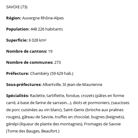
SAVOIE (73)
Région:
Auvergne Rhône-Alpes
Population:
448 226 habitants
Superficie:
6 028 km²
Nombre de cantons:
19
Nombre de communes:
273
Préfecture:
Chambéry (59 629 hab.)
Sous-préfectures:
Albertville, St-Jean-de-Maurienne
Spécialités:
Raclette, tartiflette, fondue, crozets (pâtes en forme
carré, à base de farine de sarrasin…), diots et pormoniers, (saucisses
de porc cuisinées au vin blanc), Saint-Genix (brioche aux pralines
rouges), gâteau de Savoie, truffes en chocolat, bugnes (beignets),
génépi (liqueur de plante des montagnes), Fromages de Savoie
(Tome des Bauges, Beaufort.)