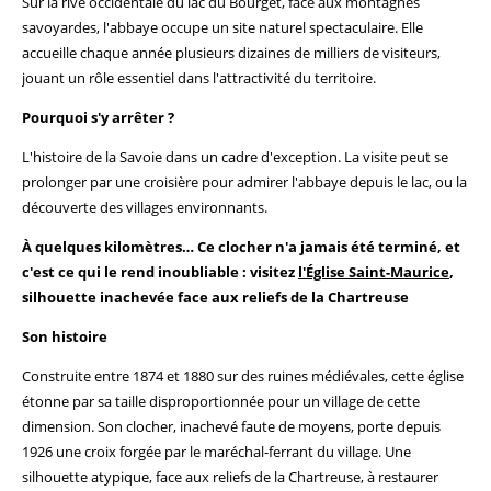
Sur la rive occidentale du lac du Bourget, face aux montagnes
savoyardes, l'abbaye occupe un site naturel spectaculaire. Elle
accueille chaque année plusieurs dizaines de milliers de visiteurs,
jouant un rôle essentiel dans l'attractivité du territoire.
Pourquoi s'y arrêter ?
L'histoire de la Savoie dans un cadre d'exception. La visite peut se
prolonger par une croisière pour admirer l'abbaye depuis le lac, ou la
découverte des villages environnants.
À quelques kilomètres… Ce clocher n'a jamais été terminé, et
c'est ce qui le rend inoubliable : visitez
l'Église Saint-Maurice
,
silhouette inachevée face aux reliefs de la Chartreuse
Son histoire
Construite entre 1874 et 1880 sur des ruines médiévales, cette église
étonne par sa taille disproportionnée pour un village de cette
dimension. Son clocher, inachevé faute de moyens, porte depuis
1926 une croix forgée par le maréchal-ferrant du village. Une
silhouette atypique, face aux reliefs de la Chartreuse, à restaurer