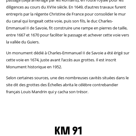
passage (déjà aménagé par les Romains), en route royale pour les
diligences au cours du XVIIe siècle. En 1649, d’autres travaux furent
entrepris par la régente Christine de France pour consolider le mur
du canal qui longeait cette voie, puis son fils, le duc Charles-
Emmanuel II de Savoie, fit construire une rampe en pierres de taille,
entre 1667 et 1670 pour faciliter le passage et achever cette voie vers
la vallée du Guiers.
Un monument dédié à Charles-Emmanuel II de Savoie a été érigé sur
cette voie en 1674, juste avant l’accès aux grottes. Il est inscrit
Monument historique en 1952.
Selon certaines sources, une des nombreuses cavités situées dans le
site dit des grottes des Échelles abrita le célèbre contrebandier
français Louis Mandrin qui y cacha son trésor.
KM 91