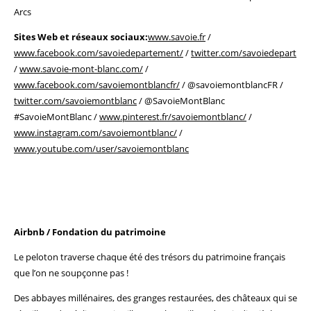
Arcs
Sites Web et réseaux sociaux:
www.savoie.fr
/
www.facebook.com/savoiedepartement/
/
twitter.com/savoiedepart
/
www.savoie-mont-blanc.com/
/
www.facebook.com/savoiemontblancfr/
/ @savoiemontblancFR /
twitter.com/savoiemontblanc
/ @SavoieMontBlanc
#SavoieMontBlanc /
www.pinterest.fr/savoiemontblanc/
/
www.instagram.com/savoiemontblanc/
/
www.youtube.com/user/savoiemontblanc
Airbnb / Fondation du patrimoine
Le peloton traverse chaque été des trésors du patrimoine français
que l’on ne soupçonne pas !
Des abbayes millénaires, des granges restaurées, des châteaux qui se