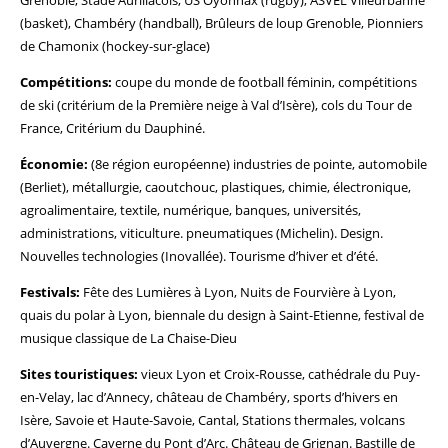
Grenoble, Stade Aurillacois, US Oyonnax (rugby), ASVEL Villeurbanne
(basket), Chambéry (handball), Brûleurs de loup Grenoble, Pionniers
de Chamonix (hockey-sur-glace)
Compétitions:
coupe du monde de football féminin, compétitions
de ski (critérium de la Première neige à Val d’Isère), cols du Tour de
France, Critérium du Dauphiné.
Économie:
(8e région européenne) industries de pointe, automobile
(Berliet), métallurgie, caoutchouc, plastiques, chimie, électronique,
agroalimentaire, textile, numérique, banques, universités,
administrations, viticulture. pneumatiques (Michelin). Design.
Nouvelles technologies (Inovallée). Tourisme d’hiver et d’été.
Festivals:
Fête des Lumières à Lyon, Nuits de Fourvière à Lyon,
quais du polar à Lyon, biennale du design à Saint-Etienne, festival de
musique classique de La Chaise-Dieu
Sites touristiques:
vieux Lyon et Croix-Rousse, cathédrale du Puy-
en-Velay, lac d’Annecy, château de Chambéry, sports d’hivers en
Isère, Savoie et Haute-Savoie, Cantal, Stations thermales, volcans
d’Auvergne. Caverne du Pont d’Arc. Château de Grignan. Bastille de