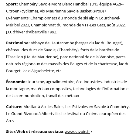
Sport:
Chambéry Savoie Mont Blanc Handball (D1), équipe AG2R-
Citroën (cyclisme), Aix Maurienne Savoie Basket (ProB) /
Evénements: Championnats du monde de ski alpin Courchevel-
Méribel 2023, Championnat du monde de VTT-Les Gets, août 2022.
J.O. d’hiver d’Albertville 1992.
Patrimoine:
abbaye de Hautecombe (berges du lac du Bourget),
château des ducs de Savoie, (Chambéry), forts de la barrière de
l’Esseillon (Haute Maurienne), parc national de de la Vanoise, parcs
naturels régionaux des massifs des Bauges et de la chartreuse, lac du
Bourget, lac d’Aiguebelette, etc.
Économie:
tourisme, agroalimentaire, éco-industries, industries de
la montagne, matériaux composites, technologies de l’information et
de la communication, travail des métaux
Culture:
Musilac à Aix-les-Bains, Les Estivales en Savoie à Chambéry,
Le Grand Bivouac à Albertville, Le festival du Cinéma européen des
Arcs
Sites Web et réseaux sociaux:
www.savoie.fr
/