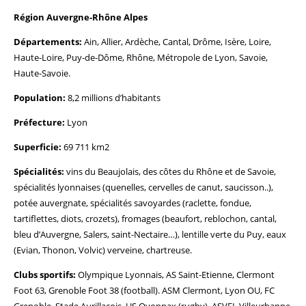
Région Auvergne-Rhône Alpes
Départements:
Ain, Allier, Ardèche, Cantal, Drôme, Isère, Loire,
Haute-Loire, Puy-de-Dôme, Rhône, Métropole de Lyon, Savoie,
Haute-Savoie.
Population:
8,2 millions d’habitants
Préfecture:
Lyon
Superficie:
69 711 km2
Spécialités:
vins du Beaujolais, des côtes du Rhône et de Savoie,
spécialités lyonnaises (quenelles, cervelles de canut, saucisson..),
potée auvergnate, spécialités savoyardes (raclette, fondue,
tartiflettes, diots, crozets), fromages (beaufort, reblochon, cantal,
bleu d’Auvergne, Salers, saint-Nectaire…), lentille verte du Puy, eaux
(Evian, Thonon, Volvic) verveine, chartreuse.
Clubs sportifs:
Olympique Lyonnais, AS Saint-Etienne, Clermont
Foot 63, Grenoble Foot 38 (football). ASM Clermont, Lyon OU, FC