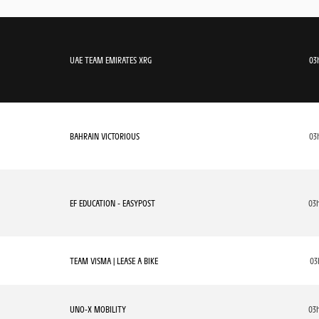
UAE TEAM EMIRATES XRG
03h
BAHRAIN VICTORIOUS
03h
EF EDUCATION - EASYPOST
03h
TEAM VISMA | LEASE A BIKE
03h
UNO-X MOBILITY
03h