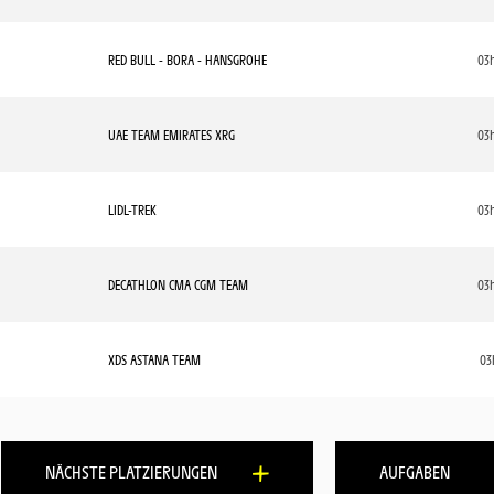
RED BULL - BORA - HANSGROHE
03h
UAE TEAM EMIRATES XRG
03h
LIDL-TREK
03h
DECATHLON CMA CGM TEAM
03h
XDS ASTANA TEAM
03h
NÄCHSTE PLATZIERUNGEN
AUFGABEN