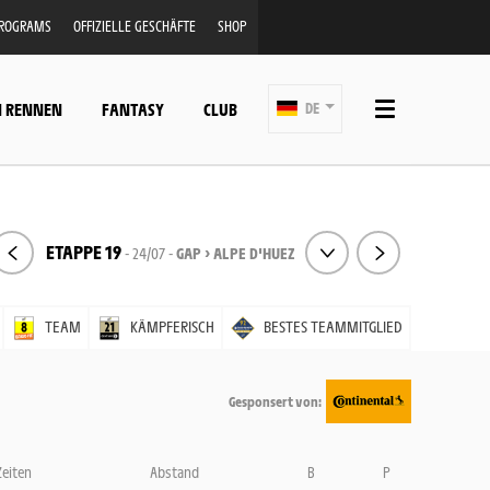
PROGRAMS
OFFIZIELLE GESCHÄFTE
SHOP
N RENNEN
FANTASY
CLUB
DE
ETAPPE 19
- 24/07 -
GAP > ALPE D'HUEZ
TEAM
KÄMPFERISCH
BESTES TEAMMITGLIED
Gesponsert von:
Zeiten
Abstand
B
P