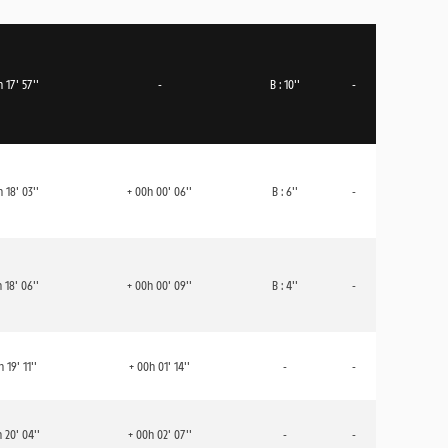
 17' 57''
-
B : 10''
-
 18' 03''
+ 00h 00' 06''
B : 6''
-
 18' 06''
+ 00h 00' 09''
B : 4''
-
 19' 11''
+ 00h 01' 14''
-
-
 20' 04''
+ 00h 02' 07''
-
-