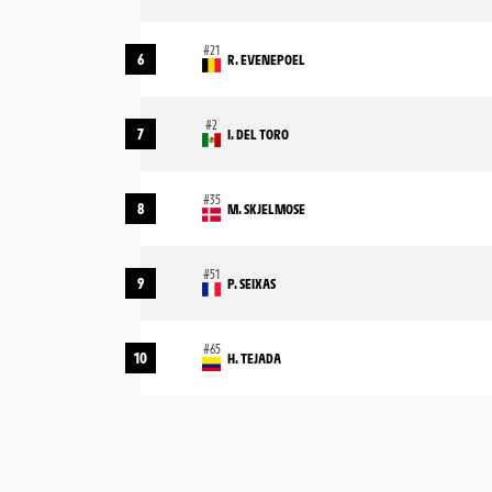
6
R. EVENEPOEL
7
I. DEL TORO
8
M. SKJELMOSE
9
P. SEIXAS
10
H. TEJADA