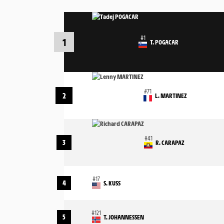
1
T. POGACAR
2
L. MARTINEZ
3
R. CARAPAZ
4
S. KUSS
5
T. JOHANNESSEN