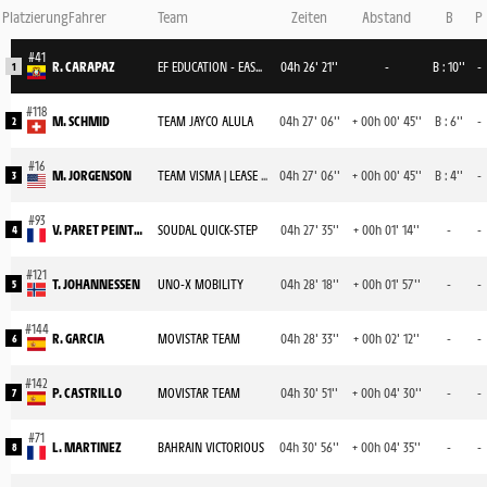
Platzierung
Fahrer
Team
Zeiten
Abstand
B
P
R. CARAPAZ
EF EDUCATION - EASYPOST
04h 26' 21''
-
B : 10''
-
1
M. SCHMID
TEAM JAYCO ALULA
04h 27' 06''
+ 00h 00' 45''
B : 6''
-
2
M. JORGENSON
TEAM VISMA | LEASE A BIKE
04h 27' 06''
+ 00h 00' 45''
B : 4''
-
3
V. PARET PEINTRE
SOUDAL QUICK-STEP
04h 27' 35''
+ 00h 01' 14''
-
-
4
T. JOHANNESSEN
UNO-X MOBILITY
04h 28' 18''
+ 00h 01' 57''
-
-
5
R. GARCIA
MOVISTAR TEAM
04h 28' 33''
+ 00h 02' 12''
-
-
6
P. CASTRILLO
MOVISTAR TEAM
04h 30' 51''
+ 00h 04' 30''
-
-
7
L. MARTINEZ
BAHRAIN VICTORIOUS
04h 30' 56''
+ 00h 04' 35''
-
-
8