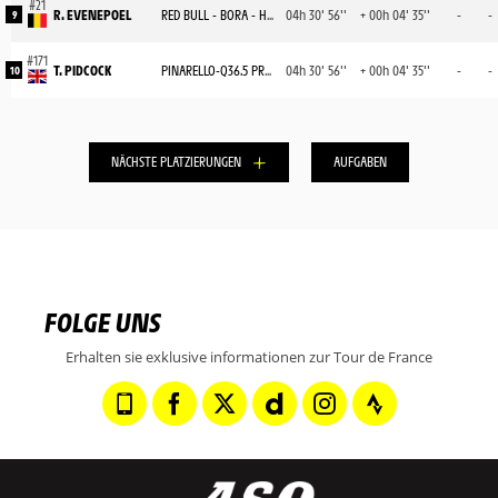
R. EVENEPOEL
RED BULL - BORA - HANSGROHE
04h 30' 56''
+ 00h 04' 35''
-
-
9
T. PIDCOCK
PINARELLO-Q36.5 PRO CYCLING TEAM
04h 30' 56''
+ 00h 04' 35''
-
-
10
NÄCHSTE PLATZIERUNGEN
AUFGABEN
FOLGE UNS
Erhalten sie exklusive informationen zur Tour de France