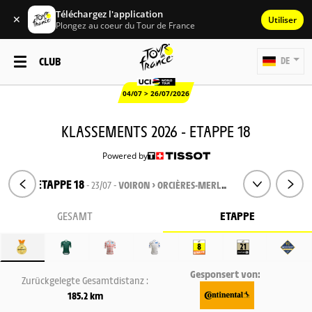
Téléchargez l'application
✕
Utiliser
Plongez au coeur du Tour de France
CLUB
DE
04/07 > 26/07/2026
KLASSEMENTS 2026 - ETAPPE 18
Powered by
ETAPPE 18
- 23/07 -
VOIRON > ORCIÈRES-MERLETTE
GESAMT
ETAPPE
Gesponsert von:
Zurückgelegte Gesamtdistanz :
185.2 km