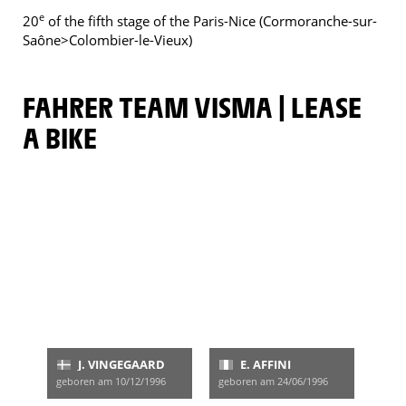
e
20
of the fifth stage of the Paris-Nice (Cormoranche-sur-
Saône>Colombier-le-Vieux)
FAHRER TEAM VISMA | LEASE
A BIKE
J. VINGEGAARD
E. AFFINI
geboren am 10/12/1996
geboren am 24/06/1996