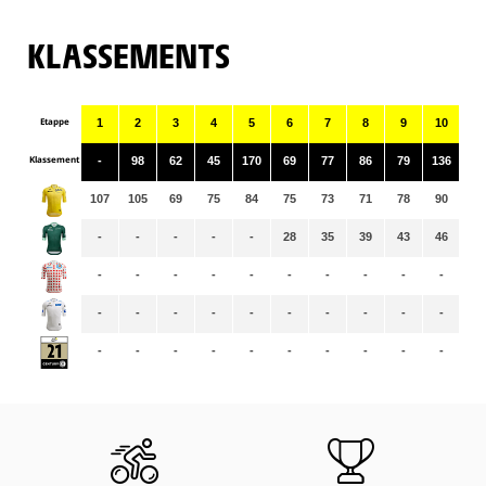
KLASSEMENTS
Etappe
1
2
3
4
5
6
7
8
9
10
11
Klassement
-
98
62
45
170
69
77
86
79
136
12
107
105
69
75
84
75
73
71
78
90
89
-
-
-
-
-
28
35
39
43
46
49
-
-
-
-
-
-
-
-
-
-
-
-
-
-
-
-
-
-
-
-
-
-
-
-
-
-
-
-
-
-
-
-
-