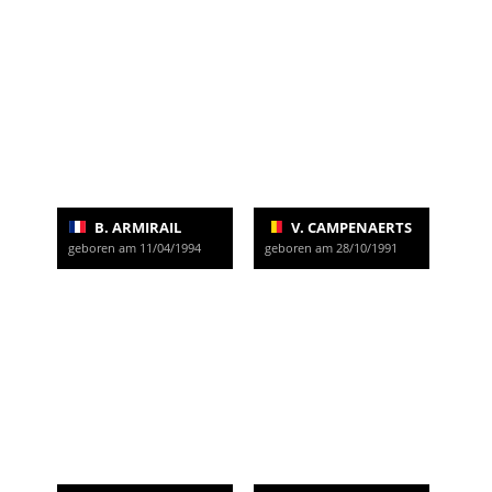
B. ARMIRAIL
V. CAMPENAERTS
geboren am 11/04/1994
geboren am 28/10/1991