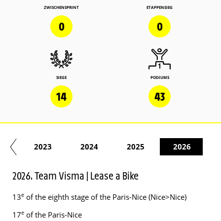
ZWISCHENSPRINT
ETAPPENSIEG
0
0
SIEGE
PODIUMS
14
43
22
2023
2024
2025
2026
2026. Team Visma | Lease a Bike
e
13
of the eighth stage of the Paris-Nice (Nice>Nice)
e
17
of the Paris-Nice