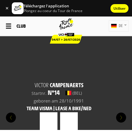
Téléchargez l'application
✕
Utiliser
Plongez au coeur du Tour de France
CLUB
DE
04/07 > 26/07/2026
VICTOR
CAMPENAERTS
N°14
(BEL)
Startnr.
geboren am 28/10/1991
TEAM VISMA | LEASE A BIKE/NED