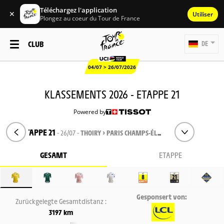
Téléchargez l'application
✕
Utiliser
Plongez au coeur du Tour de France
CLUB
DE
04/07 > 26/07/2026
KLASSEMENTS 2026 - ETAPPE 21
Powered by
ETAPPE 21
- 26/07 -
THOIRY > PARIS CHAMPS-ÉLYSÉES
GESAMT
ETAPPE
Gesponsert von:
Zurückgelegte Gesamtdistanz :
3197 km