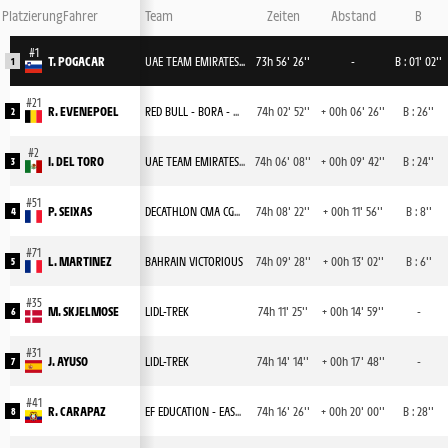
Platzierung
Fahrer
Team
Zeiten
Abstand
B
T. POGACAR
UAE TEAM EMIRATES XRG
73h 56' 26''
-
B : 01' 02''
1
R. EVENEPOEL
RED BULL - BORA - HANSGROHE
74h 02' 52''
+ 00h 06' 26''
B : 26''
2
I. DEL TORO
UAE TEAM EMIRATES XRG
74h 06' 08''
+ 00h 09' 42''
B : 24''
3
P. SEIXAS
DECATHLON CMA CGM TEAM
74h 08' 22''
+ 00h 11' 56''
B : 8''
4
L. MARTINEZ
BAHRAIN VICTORIOUS
74h 09' 28''
+ 00h 13' 02''
B : 6''
5
M. SKJELMOSE
LIDL-TREK
74h 11' 25''
+ 00h 14' 59''
-
6
J. AYUSO
LIDL-TREK
74h 14' 14''
+ 00h 17' 48''
-
7
R. CARAPAZ
EF EDUCATION - EASYPOST
74h 16' 26''
+ 00h 20' 00''
B : 28''
8