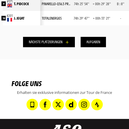
T. PIDCOCK
PINARELLO-Q36.5 PRO CYCLING TEAM
74h 25' 54''
+ 00h 29' 28''
B : 8''
9
J. JEGAT
TOTALENERGIES
74h 29' 47''
+ 00h 33' 21''
-
10
NÄCHSTE PLATZIERUNGEN
AUFGABEN
FOLGE UNS
Erhalten sie exklusive informationen zur Tour de France