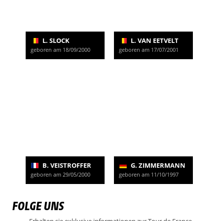
L. SLOCK
L. VAN EETVELT
geboren am 18/09/2000
geboren am 17/07/2001
B. VEISTROFFER
G. ZIMMERMANN
geboren am 29/05/2000
geboren am 11/10/1997
FOLGE UNS
Erhalten sie exklusive informationen zur Tour de France