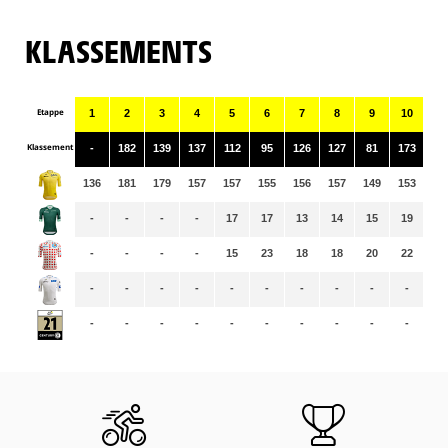
KLASSEMENTS
Etappe
1
2
3
4
5
6
7
8
9
10
11
Klassement
-
182
139
137
112
95
126
127
81
173
11
136
181
179
157
157
155
156
157
149
153
15
-
-
-
-
17
17
13
14
15
19
23
-
-
-
-
15
23
18
18
20
22
22
-
-
-
-
-
-
-
-
-
-
-
-
-
-
-
-
-
-
-
-
-
-