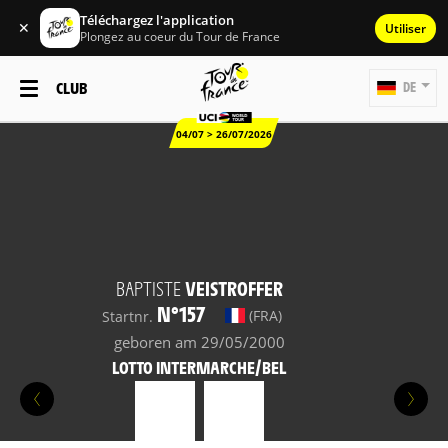
Téléchargez l'application
✕
Utiliser
Plongez au coeur du Tour de France
CLUB
DE
04/07 > 26/07/2026
BAPTISTE
VEISTROFFER
N°157
(FRA)
Startnr.
geboren am 29/05/2000
LOTTO INTERMARCHE/BEL