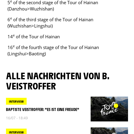
e
5
of the second stage of the Tour of Hainan
(Danzhou>Wuzhishan)
e
6
of the third stage of the Tour of Hainan
(Wuzhishan>Lingshui)
e
14
of the Tour of Hainan
e
16
of the fourth stage of the Tour of Hainan
(Lingshui>Baoting)
ALLE NACHRICHTEN VON B.
VEISTROFFER
INTERVIEW
BAPTISTE VEISTROFFER: "ES IST EINE FREUDE"
16/07 - 18:49
INTERVIEW