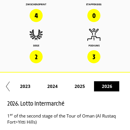
ZWISCHENSPRINT
ETAPPENSIEG
4
0
SIEGE
PODIUMS
2
3
22
2023
2024
2025
2026
2026. Lotto Intermarché
er
1
of the second stage of the Tour of Oman (Al Rustaq
Fort>Yitti Hills)