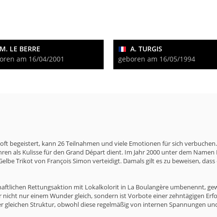
M. LE BERRE
A. TURGIS
oren am 16/04/2001
geboren am 16/05/1994
 oft begeistert, kann 26 Teilnahmen und viele Emotionen für sich verbuchen
ren als Kulisse für den Grand Départ dient. Im Jahr 2000 unter dem Namen 
s Gelbe Trikot von François Simon verteidigt. Damals gilt es zu beweisen, d
chaftlichen Rettungsaktion mit Lokalkolorit in La Boulangère umbenennt, g
icht nur einem Wunder gleich, sondern ist Vorbote einer zehntägigen Erfolgs
r gleichen Struktur, obwohl diese regelmäßig von internen Spannungen und