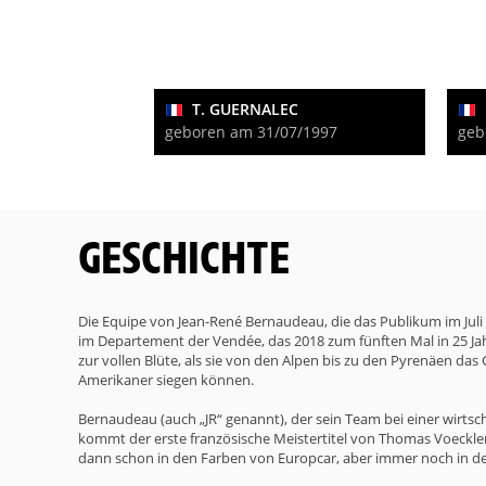
T. GUERNALEC
geboren am 31/07/1997
geb
GESCHICHTE
Die Equipe von Jean-René Bernaudeau, die das Publikum im Juli
im Departement der Vendée, das 2018 zum fünften Mal in 25 Jah
zur vollen Blüte, als sie von den Alpen bis zu den Pyrenäen da
Amerikaner siegen können.
Bernaudeau (auch „JR“ genannt), der sein Team bei einer wirts
kommt der erste französische Meistertitel von Thomas Voeckler n
dann schon in den Farben von Europcar, aber immer noch in de