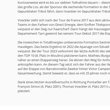
Kurioserweise wird es bis zur siebten Teilnahme dauern – diesm
das große Los, als der Sponsor die siechende Formation in de
Gepunkteten Trikot fährt, dann Voeckler im Gepunkteten Trikot 
Voeckler zieht sich nach der Tour de France 2017 aus dem akti
Teams in den Farben von Direct Energie, dem fünften Titelspon
verpasst er den Sieg nur haarscharf. Dann hängt der Haussegen 
Departement Tarn gewinnt bei seinem Tour-Debüt 2017 die Eta
Die inzwischen in TotalEnergies umbenannte Formation bestreit
Haudegen. Das beste Ergebnis ist 2022 die Apanage von Edvald
verpasst. Bei der Tour 2023 verkommt der letzte Auftritt des s
den TOP 10 (8. Platz in Moulins) platzieren kann. Mathieu Burg
näher an einen Etappensieg heran. Sie ebnen den Weg für Antho
anknüpfen kann. An diesem Tag setzt sich der Fahrer aus der I
auf der Etappe von Barcelonnette Zweiter hinter Victor Campen
Gesamtwertung. Damit beweist er, dass es mit 25 Jahren noch ni
Dank eines letzten Ausreißversuchs in Richtung Pontarlier am T
François Simon (6. Platz 2001), Thomas Voeckler (4. Platz 2011) 
platziert.