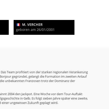
M. VERCHER
geboren am 26/01/2001
. Das Team profitiert von der starken regionalen Verankerung
Bonjour gegründet, gelangt die Formation im zweiten Anlauf
ass die unbekannten Franzosen trotz der Dominanz der
ewinnt 2004 den Jackpot. Eine Woche vor dem Tour-Auftakt
geschichte in Gelb. Es folgt sieben Jahre später eine zweite,
 einer ungewissen Zukunft geplagt wird.