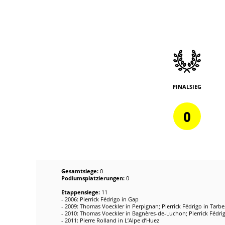
FINALSIEG
0
Gesamtsiege:
0
Podiumsplatzierungen:
0
Etappensiege:
11
- 2006: Pierrick Fédrigo in Gap
- 2009: Thomas Voeckler in Perpignan; Pierrick Fédrigo in Tarbe
- 2010: Thomas Voeckler in Bagnères-de-Luchon; Pierrick Fédri
- 2011: Pierre Rolland in L’Alpe d’Huez