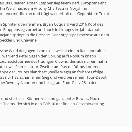
p 2006 seinen ersten Etappensieg feiern darf. Europcar zieht
nd in Weiß, nachdem Antony Charteau im Vorjahr im
and unermüdlich an und trägt wiederholt das Gepunktete Trikot.
 ein Sprinter übernehmen. Bryan Coquard wird 2016 Kopf des
m Etappensieg vorbei und auch in Limoges im Jahr darauf
mejane springt in die Bresche. Der ehrgeizige Franzose aus dem
oeckler und Chavanel.
sche Wind der Jugend von einst weicht einem Radsport alter
ird, während Peter Sagan den Sprung aufs Podium knapp
bschiedstournee des traurigen Clowns, der sich nur einmal in
Blanc, sowie Pierre Latour, Zweiter am Puy de Dôme, kommen
ppe der „routes blanches“ (weiße Wege) an frühere Erfolge
st nur haarscharf einen Sieg und wird bei seinem Tour-Debüt
uperDévoluy Neunter und belegt am Ende Platz 28 in der
g und stellt sein Können voll und ganz unter Beweis. Nach
r des Teams, der sich in den TOP 10 der finalen Gesamtwertung