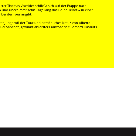
ster Thomas Voeckler schließt sich auf der Etappe nach
n und übernimmt zehn Tage lang das Gelbe Trikot – in einer
 bei der Tour angibt.
ter Jungprofi der Tour und persönliches Kreuz von Alberto
l Sánchez, gewinnt als erster Franzose seit Bernard Hinaults