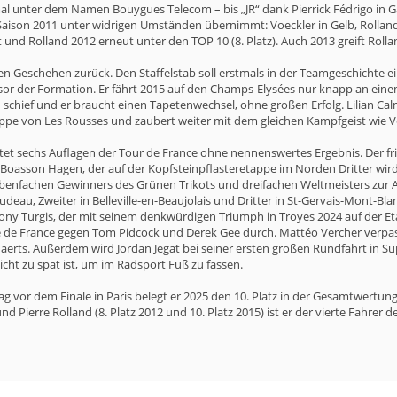
al unter dem Namen Bouygues Telecom – bis „JR“ dank Pierrick Fédrigo in Ga
r Saison 2011 unter widrigen Umständen übernimmt: Voeckler in Gelb, Rolla
und Rolland 2012 erneut unter den TOP 10 (8. Platz). Auch 2013 greift Roll
ven Geschehen zurück. Den Staffelstab soll erstmals in der Teamgeschichte
sor der Formation. Er fährt 2015 auf den Champs-Elysées nur knapp an eine
schief und er braucht einen Tapetenwechsel, ohne großen Erfolg. Lilian Cal
ppe von Les Rousses und zaubert weiter mit dem gleichen Kampfgeist wie V
et sechs Auflagen der Tour de France ohne nennenswertes Ergebnis. Der fri
 Boasson Hagen, der auf der Kopfsteinpflasteretappe im Norden Dritter w
iebenfachen Gewinners des Grünen Trikots und dreifachen Weltmeisters zur A
audeau, Zweiter in Belleville-en-Beaujolais und Dritter in St-Gervais-Mont-
ny Turgis, der mit seinem denkwürdigen Triumph in Troyes 2024 auf der Eta
le de France gegen Tom Pidcock und Derek Gee durch. Mattéo Vercher verpas
aerts. Außerdem wird Jordan Jegat bei seiner ersten großen Rundfahrt in S
cht zu spät ist, um im Radsport Fuß zu fassen.
ag vor dem Finale in Paris belegt er 2025 den 10. Platz in der Gesamtwertun
und Pierre Rolland (8. Platz 2012 und 10. Platz 2015) ist er der vierte Fahre