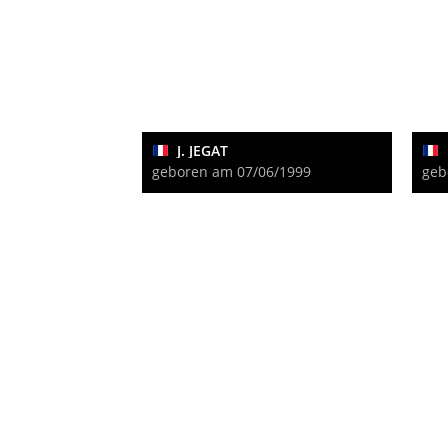
J. JEGAT
geboren am 07/06/1999
geb