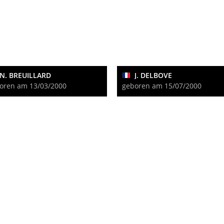
N. BREUILLARD
J. DELBOVE
oren am 13/03/2000
geboren am 15/07/2000