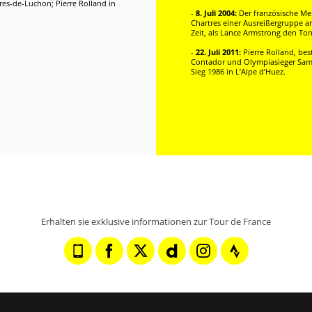
res-de-Luchon; Pierre Rolland in
-
8. Juli 2004:
Der französische Mei
Chartres einer Ausreißergruppe a
Zeit, als Lance Armstrong den Ton
-
22. Juli 2011:
Pierre Rolland, bes
Contador und Olympiasieger Samue
Sieg 1986 in L’Alpe d’Huez.
Erhalten sie exklusive informationen zur Tour de France