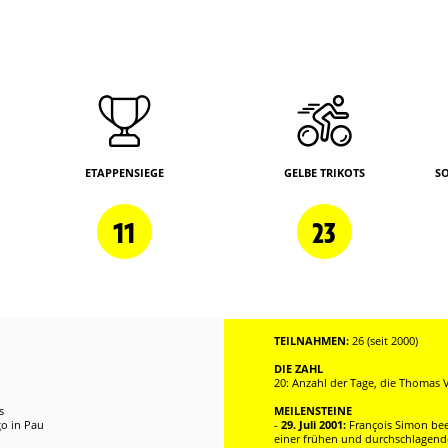
ETAPPENSIEGE
GELBE TRIKOTS
S
11
23
TEILNAHMEN:
26 (seit 2000)
DIE ZAHL
20: Anzahl der Tage, die Thomas V
s
MEILENSTEINE
go in Pau
-
29. Juli 2001:
François Simon bee
einer frühen und durchschlagenden