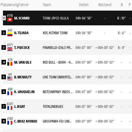
Platzierung
Fahrer
Team
Zeiten
Abstand
B
P
M. SCHMID
TEAM JAYCO ALULA
04h 06' 58''
-
B : 10''
-
1
H. TEJADA
XDS ASTANA TEAM
04h 06' 58''
-
B : 6''
-
2
T. PIDCOCK
PINARELLO-Q36.5 PRO CYCLING TEAM
04h 07' 00''
+ 00h 00' 02''
B : 4''
-
3
M. VAN GILS
RED BULL - BORA - HANSGROHE
04h 07' 00''
+ 00h 00' 02''
-
-
4
B. MCNULTY
UAE TEAM EMIRATES XRG
04h 07' 00''
+ 00h 00' 02''
-
-
5
K. VAUQUELIN
NETCOMPANY INEOS CYCLING TEAM
04h 07' 00''
+ 00h 00' 02''
-
-
6
J. JEGAT
TOTALENERGIES
04h 07' 00''
+ 00h 00' 02''
-
-
7
C. BRAZ AFONSO
GROUPAMA-FDJ UNITED
04h 07' 00''
+ 00h 00' 02''
-
-
8