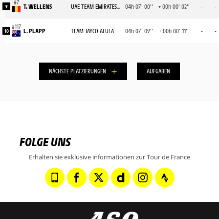
T. WELLENS
UAE TEAM EMIRATES XRG
04h 07' 00''
+ 00h 00' 02''
-
-
9
L. PLAPP
TEAM JAYCO ALULA
04h 07' 09''
+ 00h 00' 11''
-
-
10
NÄCHSTE PLATZIERUNGEN
AUFGABEN
FOLGE UNS
Erhalten sie exklusive informationen zur Tour de France