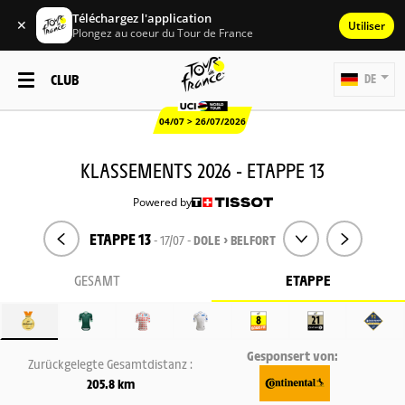
Téléchargez l'application
✕
Utiliser
Plongez au coeur du Tour de France
CLUB
DE
04/07 > 26/07/2026
KLASSEMENTS 2026 - ETAPPE 13
Powered by
ETAPPE 13
- 17/07 -
DOLE > BELFORT
GESAMT
ETAPPE
Gesponsert von:
Zurückgelegte Gesamtdistanz :
205.8 km