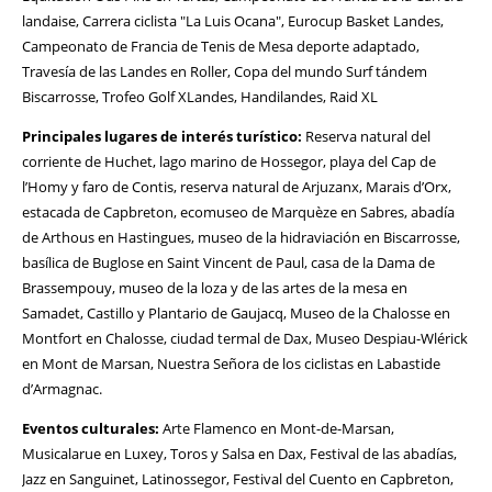
landaise, Carrera ciclista "La Luis Ocana", Eurocup Basket Landes,
Campeonato de Francia de Tenis de Mesa deporte adaptado,
Travesía de las Landes en Roller, Copa del mundo Surf tándem
Biscarrosse, Trofeo Golf XLandes, Handilandes, Raid XL
Principales lugares de interés turístico:
Reserva natural del
corriente de Huchet, lago marino de Hossegor, playa del Cap de
l’Homy y faro de Contis, reserva natural de Arjuzanx, Marais d’Orx,
estacada de Capbreton, ecomuseo de Marquèze en Sabres, abadía
de Arthous en Hastingues, museo de la hidraviación en Biscarrosse,
basílica de Buglose en Saint Vincent de Paul, casa de la Dama de
Brassempouy, museo de la loza y de las artes de la mesa en
Samadet, Castillo y Plantario de Gaujacq, Museo de la Chalosse en
Montfort en Chalosse, ciudad termal de Dax, Museo Despiau-Wlérick
en Mont de Marsan, Nuestra Señora de los ciclistas en Labastide
d’Armagnac.
Eventos culturales:
Arte Flamenco en Mont-de-Marsan,
Musicalarue en Luxey, Toros y Salsa en Dax, Festival de las abadías,
Jazz en Sanguinet, Latinossegor, Festival del Cuento en Capbreton,