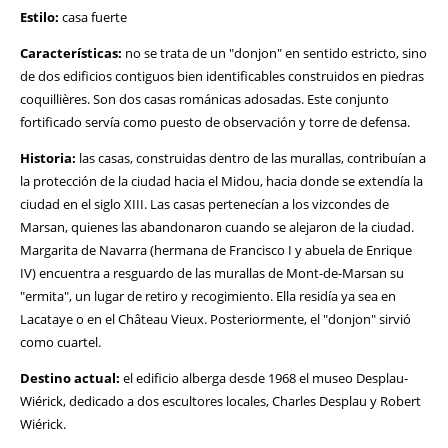
Estilo:
casa fuerte
Características:
no se trata de un "donjon" en sentido estricto, sino
de dos edificios contiguos bien identificables construidos en piedras
coquillières. Son dos casas románicas adosadas. Este conjunto
fortificado servía como puesto de observación y torre de defensa.
Historia:
las casas, construidas dentro de las murallas, contribuían a
la protección de la ciudad hacia el Midou, hacia donde se extendía la
ciudad en el siglo XIII. Las casas pertenecían a los vizcondes de
Marsan, quienes las abandonaron cuando se alejaron de la ciudad.
Margarita de Navarra (hermana de Francisco I y abuela de Enrique
IV) encuentra a resguardo de las murallas de Mont-de-Marsan su
"ermita", un lugar de retiro y recogimiento. Ella residía ya sea en
Lacataye o en el Château Vieux. Posteriormente, el "donjon" sirvió
como cuartel.
Destino actual:
el edificio alberga desde 1968 el museo Desplau-
Wiérick, dedicado a dos escultores locales, Charles Desplau y Robert
Wiérick.