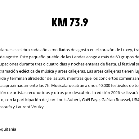
KM 73.9
calarue se celebra cada año a mediados de agosto en el corazón de Luxey, t
 de agosto. Este pequeño pueblo de las Landas acoge a más de 60 grupos de
paciones durante tres o cuatro días y noches enteras de fiesta. El festival s
amación ecléctica de música y artes callejeras. Las artes callejeras tienen lu
tarde y terminan alrededor de las 20h, mientras que los conciertos comienzan
a aproximadamente las 7h. Musicalarue atrae a unos 40,000 festivales de to
ación de artistas reconocidos y otros por descubrir. La edición 2026 se llevará
sto, con la participación de Jean-Louis Aubert, Gaël Faye, Gaétan Roussel, UB
ssoufa y Laurent Voulzy.
quitania