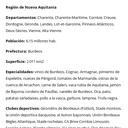
Región de Nueva Aquitania
Departamentos:
Charente, Charente-Maritime, Corrèze, Creuse,
Dordogne, Gironde, Landes, Lot-et-Garonne, Pirineos Atlánticos,
Deux-Sèvres, Vienne, Alta Vienne.
Población:
6,15 millones hab.
Prefectura:
Burdeos
Superficie:
2 011 km2
Especialidades:
vinos de Burdeos, Cognac, Armagnac, pimiento de
Espelette, nueces de Périgord, tomates de Marmande, ostras de la
cuenca de Arcachon, carne de Salers, vaca rubia de Aquitania, jamón
de Bayona, cordero de Pauillac, canelés de Burdeos. Oca, pato,
patatas sarladaises, pollo a la vasca, garbure, lamprea. Trufa negra.
Clubes deportivos:
Girondins de Bordeaux (Fútbol), Stade montois,
la Unión deportiva dacquoise, el Aviron bayonnais, Unión Bordeaux
Bègles Atlantique, Stade rochelais, CA Brive Corrèze Limousin,