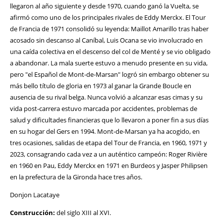
llegaron al año siguiente y desde 1970, cuando ganó la Vuelta, se
afirmó como uno de los principales rivales de Eddy Merckx. El Tour
de Francia de 1971 consolidó su leyenda: Maillot Amarillo tras haber
acosado sin descanso al Caníbal, Luis Ocana se vio involucrado en
una caída colectiva en el descenso del col de Menté y se vio obligado
a abandonar. La mala suerte estuvo a menudo presente en su vida,
pero "el Español de Mont-de-Marsan" logró sin embargo obtener su
más bello título de gloria en 1973 al ganar la Grande Boucle en
ausencia de su rival belga. Nunca volvió a alcanzar esas cimas y su
vida post-carrera estuvo marcada por accidentes, problemas de
salud y dificultades financieras que lo llevaron a poner fin a sus días
en su hogar del Gers en 1994. Mont-de-Marsan ya ha acogido, en
tres ocasiones, salidas de etapa del Tour de Francia, en 1960, 1971 y
2023, consagrando cada vez a un auténtico campeón: Roger Rivière
en 1960 en Pau, Eddy Merckx en 1971 en Burdeos y Jasper Philipsen
en la prefectura de la Gironda hace tres años.
Donjon Lacataye
Construcción:
del siglo XIII al XVI.