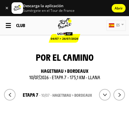
Descarga la aplicación
✕
Abrir
Sumérgete en el Tour de France
CLUB
ES
04/07 > 26/07/2026
POR EL CAMINO
HAGETMAU > BORDEAUX
10/07/2026 - ETAPA 7 - 175,1 KM - LLANA
ETAPA 7
- 10/07 -
HAGETMAU > BORDEAUX