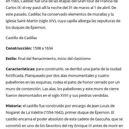
en 1565, Cadillac fue una de las etapas del Gran tour de Francia de
Carlos IX: el rey pasó allí la noche del 31 de marzo al 1 de abril. De
este pasado, Cadillac ha conservado elementos de murallas y la
iglesia Saint-Martin (siglo XIV), cuya capilla alberga las sepulturas de
los duques de Épernon.
Castillo de Cadillac
Construcción:
1598 a 1634
Estilo:
final del Renacimiento, inicio del clasicismo
Características:
para construirlo, se derribó una parte de la ciudad
fortificada. Flanqueado por dos alas monumentales y cuatro
pabellones en las esquinas, rodea el patio de honor cerrado por un
muro de contención. Las alas, los pabellones y este muro de cierre
fueron desmontados en el siglo XVIII y sus piedras vendidas.
Historia:
el castillo fue construido por encargo de Jean-Louis de
Nogaret de La Valette (1554-1642), primer duque de Épernon. El
castillo encarna el poder absoluto de este cadete de Gascuña, que se
convirtió en uno de los favoritos del rey Enrique III antes de morir en