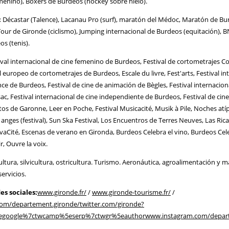
enino), Boxers de Burdeos (hockey sobre hielo).
:
Décastar (Talence), Lacanau Pro (surf), maratón del Médoc, Maratón de B
our de Gironde (ciclismo), Jumping internacional de Burdeos (equitación), 
s (tenis).
val internacional de cine femenino de Burdeos, Festival de cortometrajes 
 europeo de cortometrajes de Burdeos, Escale du livre, Fest'arts, Festival in
ce de Burdeos, Festival de cine de animación de Bègles, Festival internacion
ac, Festival internacional de cine independiente de Burdeos, Festival de cine 
ltos de Garonne, Leer en Poche, Festival Musicacité, Musik à Pile, Noches atíp
 anges (festival), Sun Ska Festival, Los Encuentros de Terres Neuves, Las Ric
VivaCité, Escenas de verano en Gironda, Burdeos Celebra el vino, Burdeos Cele
, Ouvre la voix.
ultura, silvicultura, ostricultura. Turismo. Aeronáutica, agroalimentación y 
ervicios.
es sociales:
www.gironde.fr/
/
www.gironde-tourisme.fr/
/
om/departement.gironde/
twitter.com/gironde?
%5egoogle%7ctwcamp%5eserp%7ctwgr%5eauthor
www.instagram.com/depar