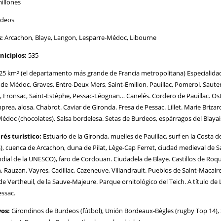
illones
deos
:
Arcachon, Blaye, Langon, Lesparre-Médoc, Libourne
icipios:
535
25 km² (el departamento más grande de Francia metropolitana) Especialidad
de Médoc, Graves, Entre-Deux Mers, Saint-Emilion, Pauillac, Pomerol, Sautern
 Fronsac, Saint-Estèphe, Pessac-Léognan… Canelés. Cordero de Pauillac. Ost
rea, alosa. Chabrot. Caviar de Gironda. Fresa de Pessac. Lillet. Marie Brizar
édoc (chocolates). Salsa bordelesa. Setas de Burdeos, espárragos del Blayai
rés turístico:
Estuario de la Gironda, muelles de Pauillac, surf en la Costa d
), cuenca de Arcachon, duna de Pilat, Lège-Cap Ferret, ciudad medieval de S
ial de la UNESCO), faro de Cordouan. Ciudadela de Blaye. Castillos de Roque
, Rauzan, Vayres, Cadillac, Cazeneuve, Villandrault. Pueblos de Saint-Macaire
e Vertheuil, de la Sauve-Majeure. Parque ornitológico del Teich. A título de 
essac.
vos:
Girondinos de Burdeos (fútbol), Unión Bordeaux-Bègles (rugby Top 14), 