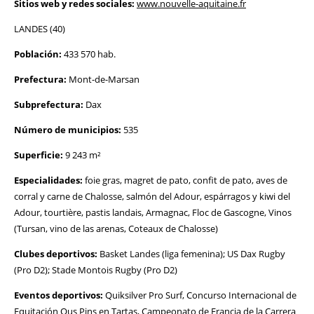
Sitios web y redes sociales:
www.nouvelle-aquitaine.fr
LANDES (40)
Población:
433 570 hab.
Prefectura:
Mont-de-Marsan
Subprefectura:
Dax
Número de municipios:
535
Superficie:
9 243 m²
Especialidades:
foie gras, magret de pato, confit de pato, aves de
corral y carne de Chalosse, salmón del Adour, espárragos y kiwi del
Adour, tourtière, pastis landais, Armagnac, Floc de Gascogne, Vinos
(Tursan, vino de las arenas, Coteaux de Chalosse)
Clubes deportivos:
Basket Landes (liga femenina); US Dax Rugby
(Pro D2); Stade Montois Rugby (Pro D2)
Eventos deportivos:
Quiksilver Pro Surf, Concurso Internacional de
Equitación Ous Pins en Tartas, Campeonato de Francia de la Carrera