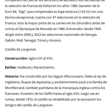
compañero de club en los Girondins de Burdeos, hizo las delicias de
la selección de Francia de fútbol en los años 1980. Ganador de la
Euro 84, "Gigi", que compensaba su baja estatura (1,62 m) con una
técnica excepcional, cuenta con 47 selecciones en la selección de
Francia. Hizo la mayor parte de su carrera en los Girondins antes de
unirse al Olympique de Marsella en 1986. Entrenador desde 1995,
dirigió entre 2004 y 2023 las selecciones nacionales de Georgia,
Gabón, Malí, Senegal, Túnez y Kosovo.
Castillo de Langoiran
Construcción:
siglos XIII al XVII.
Estilos:
medieval y Renacimiento.
Historia:
fue construido por los Seguin d’Escoussans, fieles al rey de
Inglaterra, Duque de Aquitania, y posteriormente pasó a la familia de
Montferrand, también partidaria de la monarquía inglesa contra los
franceses. Posesión de los Daffis hasta el siglo XVII, luego cae en
ruinas. Desde 1972, el castillo es rehabilitado por la asociación los
Amigos del castillo de Langoiran.