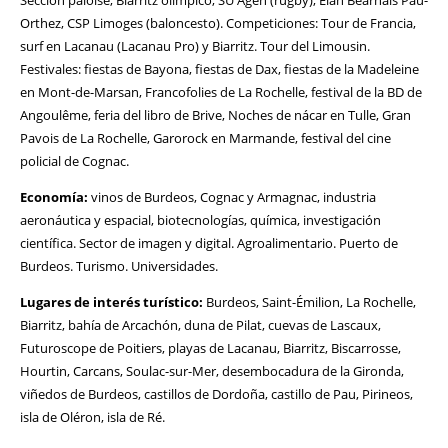
Sección paloise, Biarritz olímpico, SU Agen (rugby), Elan Béarnais Pau-
Orthez, CSP Limoges (baloncesto). Competiciones: Tour de Francia,
surf en Lacanau (Lacanau Pro) y Biarritz. Tour del Limousin.
Festivales: fiestas de Bayona, fiestas de Dax, fiestas de la Madeleine
en Mont-de-Marsan, Francofolies de La Rochelle, festival de la BD de
Angoulême, feria del libro de Brive, Noches de nácar en Tulle, Gran
Pavois de La Rochelle, Garorock en Marmande, festival del cine
policial de Cognac.
Economía:
vinos de Burdeos, Cognac y Armagnac, industria
aeronáutica y espacial, biotecnologías, química, investigación
científica. Sector de imagen y digital. Agroalimentario. Puerto de
Burdeos. Turismo. Universidades.
Lugares de interés turístico:
Burdeos, Saint-Émilion, La Rochelle,
Biarritz, bahía de Arcachón, duna de Pilat, cuevas de Lascaux,
Futuroscope de Poitiers, playas de Lacanau, Biarritz, Biscarrosse,
Hourtin, Carcans, Soulac-sur-Mer, desembocadura de la Gironda,
viñedos de Burdeos, castillos de Dordoña, castillo de Pau, Pirineos,
isla de Oléron, isla de Ré.