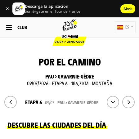
Descarga la aplicación
✕
Abrir
Sumérgete en el Tour de France
CLUB
ES
04/07 > 26/07/2026
POR EL CAMINO
PAU > GAVARNIE-GÈDRE
09/07/2026 - ETAPA 6 - 186,2 KM - MONTAÑA
ETAPA 6
- 09/07 -
PAU > GAVARNIE-GÈDRE
DESCUBRE LAS CIUDADES DEL DÍA