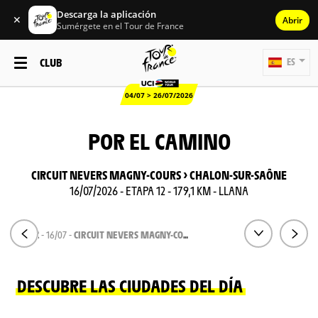
Descarga la aplicación
✕
Abrir
Sumérgete en el Tour de France
CLUB
ES
04/07 > 26/07/2026
POR EL CAMINO
CIRCUIT NEVERS MAGNY-COURS > CHALON-SUR-SAÔNE
16/07/2026 - ETAPA 12 - 179,1 KM - LLANA
TAPA 12
- 16/07 -
CIRCUIT NEVERS MAGNY-COURS > CHALON-SUR-SAÔNE
DESCUBRE LAS CIUDADES DEL DÍA