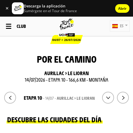
Descarga la aplicación
✕
Abrir
Sumérgete en el Tour de France
CLUB
ES
04/07 > 26/07/2026
POR EL CAMINO
AURILLAC > LE LIORAN
14/07/2026 - ETAPA 10 - 166,6 KM - MONTAÑA
ETAPA 10
- 14/07 -
AURILLAC > LE LIORAN
DESCUBRE LAS CIUDADES DEL DÍA