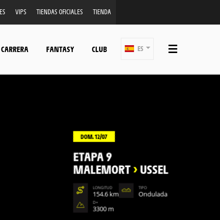
ES
VIPS
TIENDAS OFICIALES
TIENDA
 CARRERA
FANTASY
CLUB
ES
DOM. 12/07
ETAPA 9
MALEMORT
>
USSEL
LONGITUD
TIPO
154.6 km
Ondulada
D+
3300 m