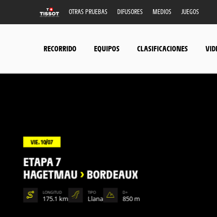
OTRAS PRUEBAS
DIFUSORES
MEDIOS
JUEGOS
RECORRIDO
EQUIPOS
CLASIFICACIONES
VID
VIE. 10/07
ETAPA 7
HAGETMAU
>
BORDEAUX
LONGITUD
TIPO
D+
175.1 km
Llana
850 m