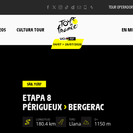
TOUR OPERADOR
EOS
CULTURA TOUR
EN MI
04/07 > 26/07/2026
SÁB. 11/07
ETAPA 8
PÉRIGUEUX
>
BERGERAC
LONGITUD
TIPO
D+
180.4 km
Llana
1150 m