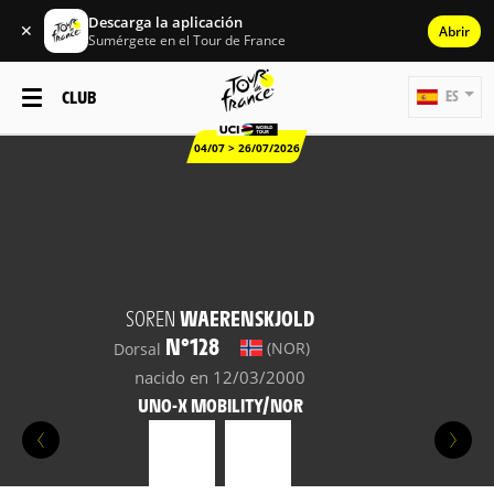
Descarga la aplicación
✕
Abrir
Sumérgete en el Tour de France
CLUB
ES
04/07 > 26/07/2026
SOREN
WAERENSKJOLD
N°128
(NOR)
Dorsal
nacido en 12/03/2000
UNO-X MOBILITY/NOR