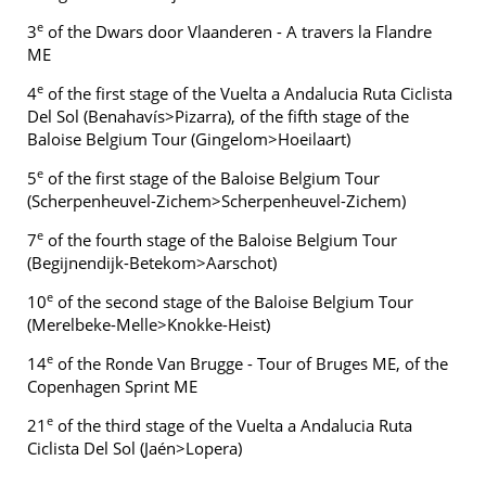
e
3
of the Dwars door Vlaanderen - A travers la Flandre
ME
e
4
of the first stage of the Vuelta a Andalucia Ruta Ciclista
Del Sol (Benahavís>Pizarra), of the fifth stage of the
Baloise Belgium Tour (Gingelom>Hoeilaart)
e
5
of the first stage of the Baloise Belgium Tour
(Scherpenheuvel-Zichem>Scherpenheuvel-Zichem)
e
7
of the fourth stage of the Baloise Belgium Tour
(Begijnendijk-Betekom>Aarschot)
e
10
of the second stage of the Baloise Belgium Tour
(Merelbeke-Melle>Knokke-Heist)
e
14
of the Ronde Van Brugge - Tour of Bruges ME, of the
Copenhagen Sprint ME
e
21
of the third stage of the Vuelta a Andalucia Ruta
Ciclista Del Sol (Jaén>Lopera)