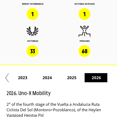
SPRINT INTERMEDIO
VICTORIA DE ETAPA
1
1
VICTORIAS
PODIUMS
33
68
22
2023
2024
2025
2026
2026. Uno-X Mobility
e
2
of the fourth stage of the Vuelta a Andalucia Ruta
Ciclista Del Sol (Montoro>Pozoblanco), of the Heylen
Vastgoed Heistse Pijl