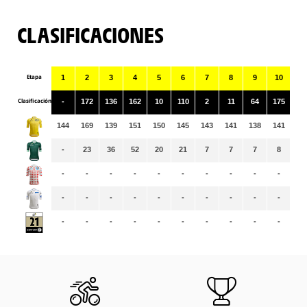
CLASIFICACIONES
Etapa
1
2
3
4
5
6
7
8
9
10
11
Clasificación
-
172
136
162
10
110
2
11
64
175
1
144
169
139
151
150
145
143
141
138
141
13
-
23
36
52
20
21
7
7
7
8
7
-
-
-
-
-
-
-
-
-
-
-
-
-
-
-
-
-
-
-
-
-
-
-
-
-
-
-
-
-
-
-
-
-