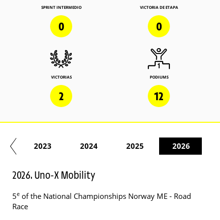
SPRINT INTERMEDIO
VICTORIA DE ETAPA
0
0
VICTORIAS
PODIUMS
2
12
22
2023
2024
2025
2026
2026. Uno-X Mobility
e
5
of the National Championships Norway ME - Road
Race