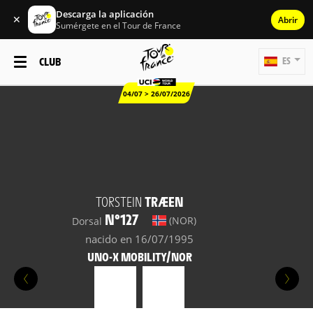
Descarga la aplicación
✕
Abrir
Sumérgete en el Tour de France
CLUB
ES
04/07 > 26/07/2026
TORSTEIN
TRÆEN
N°127
(NOR)
Dorsal
nacido en 16/07/1995
UNO-X MOBILITY/NOR