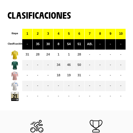
CLASIFICACIONES
Etapa
1
2
3
4
5
6
7
8
9
10
11
Clasificación
-
35
30
8
54
51
AB.
-
-
-
-
31
28
24
1
1
28
-
-
-
-
-
-
-
-
34
46
50
-
-
-
-
-
-
-
-
18
19
31
-
-
-
-
-
-
-
-
-
-
-
-
-
-
-
-
-
-
-
-
-
-
-
-
-
-
-