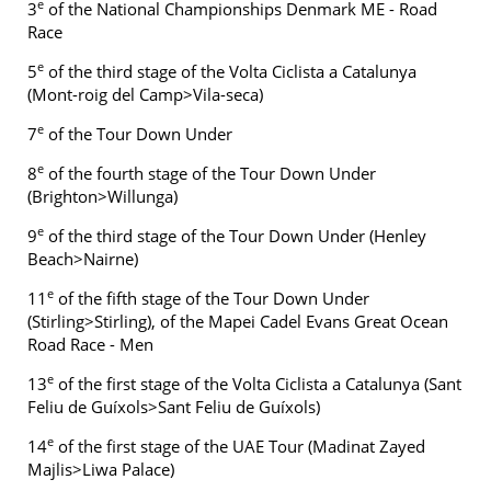
e
3
of the National Championships Denmark ME - Road
Race
e
5
of the third stage of the Volta Ciclista a Catalunya
(Mont-roig del Camp>Vila-seca)
e
7
of the Tour Down Under
e
8
of the fourth stage of the Tour Down Under
(Brighton>Willunga)
e
9
of the third stage of the Tour Down Under (Henley
Beach>Nairne)
e
11
of the fifth stage of the Tour Down Under
(Stirling>Stirling), of the Mapei Cadel Evans Great Ocean
Road Race - Men
e
13
of the first stage of the Volta Ciclista a Catalunya (Sant
Feliu de Guíxols>Sant Feliu de Guíxols)
e
14
of the first stage of the UAE Tour (Madinat Zayed
Majlis>Liwa Palace)