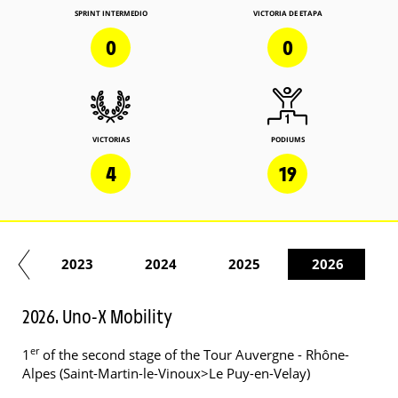
SPRINT INTERMEDIO
VICTORIA DE ETAPA
0
0
VICTORIAS
PODIUMS
4
19
22
2023
2024
2025
2026
2026. Uno-X Mobility
er
1
of the second stage of the Tour Auvergne - Rhône-
Alpes (Saint-Martin-le-Vinoux>Le Puy-en-Velay)