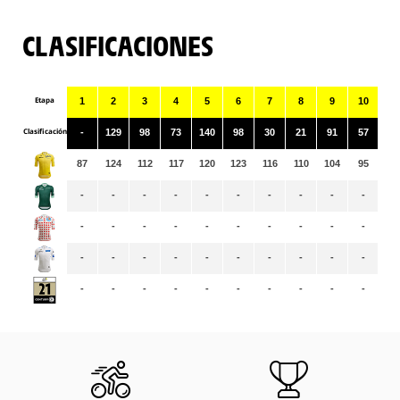
CLASIFICACIONES
Etapa
1
2
3
4
5
6
7
8
9
10
11
Clasificación
-
129
98
73
140
98
30
21
91
57
14
87
124
112
117
120
123
116
110
104
95
94
-
-
-
-
-
-
-
-
-
-
63
-
-
-
-
-
-
-
-
-
-
29
-
-
-
-
-
-
-
-
-
-
-
-
-
-
-
-
-
-
-
-
-
-