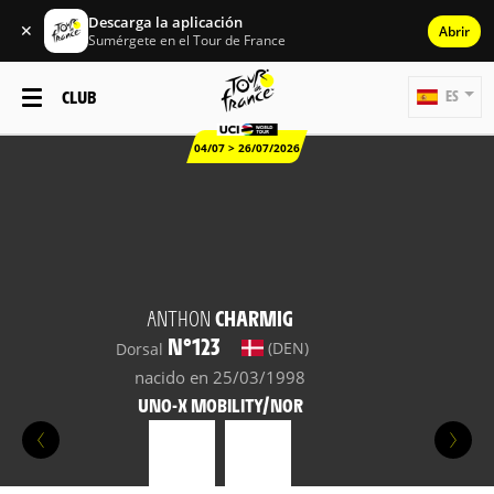
Descarga la aplicación
✕
Abrir
Sumérgete en el Tour de France
CLUB
ES
04/07 > 26/07/2026
ANTHON
CHARMIG
N°123
(DEN)
Dorsal
nacido en 25/03/1998
UNO-X MOBILITY/NOR