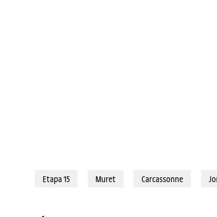
20/07/2025 – Tour de France 2025 – Étape 15 - Muret / Carcassonne (16
Etapa 15
Muret
Carcassonne
Jo