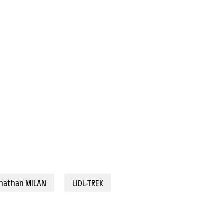
9,3 km) - Jonathan MILAN (LIDL-TREK) © A.S.O./Charly Lopez
nathan MILAN
LIDL-TREK