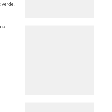
 verde.
una