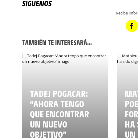
SÍGUENOS
Recibe info
TAMBIÉN TE INTERESARÁ...
TADEJ POGACAR:
MAT
“AHORA TENGO
POE
QUE ENCONTRAR
FO
UN NUEVO
HA 
OBJETIVO”
UN 