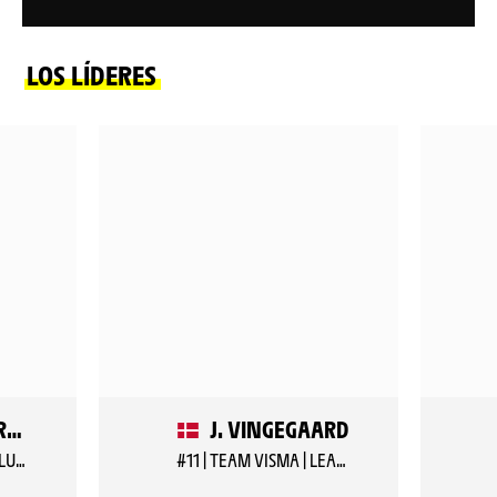
LOS LÍDERES
F. ENGELHARDT
J. VINGEGAARD
#114 | TEAM JAYCO ALULA
#11 | TEAM VISMA | LEASE A BIKE