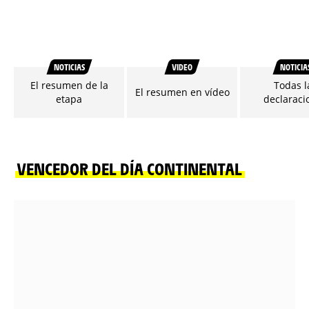
NOTICIAS
VIDEO
NOTICIA
El resumen de la
Todas l
El resumen en vídeo
etapa
declaraci
VENCEDOR DEL DÍA CONTINENTAL