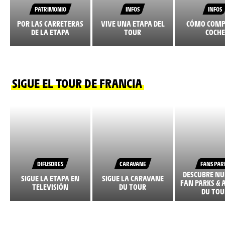
PATRIMONIO
INFOS
INFOS
POR LAS CARRETERAS
VIVE UNA ETAPA DEL
CÓMO COMP
DE LA ETAPA
TOUR
COCHE
SIGUE EL TOUR DE FRANCIA
DIFUSORES
CARAVANE
FANS PAR
DESCUBRE NU
SIGUE LA ETAPA EN
SIGUE LA CARAVANE
FAN PARKS & 
TELEVISIÓN
DU TOUR
DU TOU