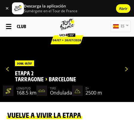
Descarga la aplicación
✕
Abrir
Sumérgete en el Tour de France
CLUB
ES
04/07 > 26/07/2026
DOM. 05/07
ETAPA 2
TARRAGONE
>
BARCELONE
LONGITUD
TIPO
D+
168.5 km
Ondulada
2500 m
VUELVE A VIVIR LA ETAPA