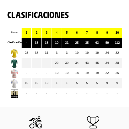
CLASIFICACIONES
Etapa
1
2
3
4
5
6
7
8
9
10
11
Clasificación
-
38
38
10
31
25
35
63
59
112
37
23
38
31
3
3
10
10
10
24
32
32
-
-
-
22
30
34
43
45
34
38
38
-
-
-
10
10
18
19
19
22
25
25
10
10
10
1
1
5
5
5
9
9
9
-
-
-
-
-
-
-
-
-
-
-