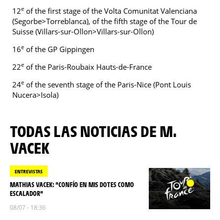
e
12
of the first stage of the Volta Comunitat Valenciana
(Segorbe>Torreblanca), of the fifth stage of the Tour de
Suisse (Villars-sur-Ollon>Villars-sur-Ollon)
e
16
of the GP Gippingen
e
22
of the Paris-Roubaix Hauts-de-France
e
24
of the seventh stage of the Paris-Nice (Pont Louis
Nucera>Isola)
TODAS LAS NOTICIAS DE M.
VACEK
ENTREVISTAS
MATHIAS VACEK: “CONFÍO EN MIS DOTES COMO
ESCALADOR”
08/07 - 18:36