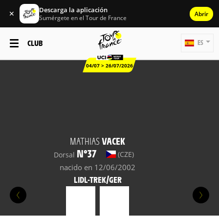
Descarga la aplicación
✕
Abrir
Sumérgete en el Tour de France
CLUB
ES
04/07 > 26/07/2026
MATHIAS
VACEK
N°37
(CZE)
Dorsal
nacido en 12/06/2002
LIDL-TREK/GER