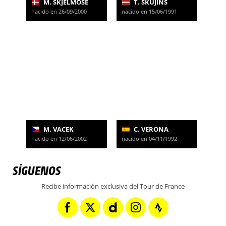
M. SKJELMOSE
T. SKUJINS
nacido en 26/09/2000
nacido en 15/06/1991
M. VACEK
C. VERONA
nacido en 12/06/2002
nacido en 04/11/1992
SÍGUENOS
Recibe información exclusiva del Tour de France