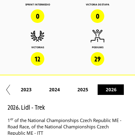
SPRINT INTERMEDIO
VICTORIA DE ETAPA
0
0
VICTORIAS
PODIUMS
12
29
22
2023
2024
2025
2026
2026. Lidl - Trek
er
1
of the National Championships Czech Republic ME -
Road Race, of the National Championships Czech
Republic ME - ITT