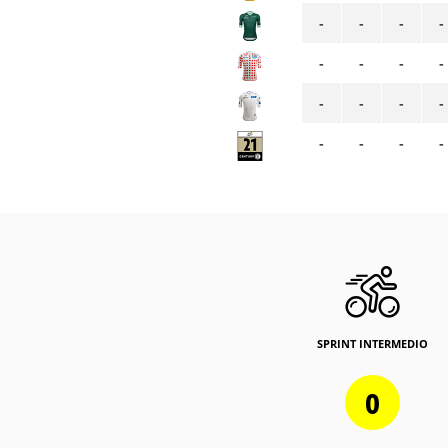
-
-
-
-
-
-
-
-
-
-
-
-
-
-
-
-
SPRINT INTERMEDIO
0