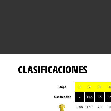
CLASIFICACIONES
Etapa
1
2
3
4
Clasificación
-
145
65
3
145
150
73
8