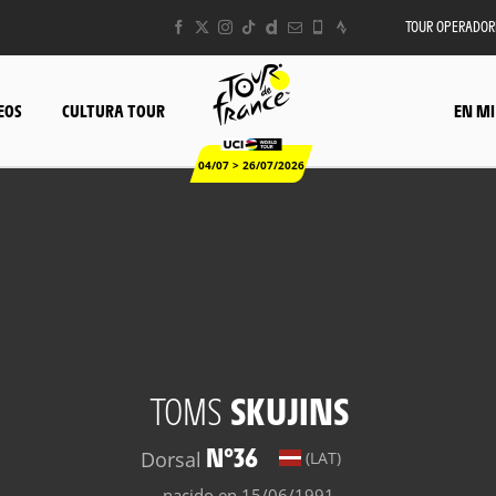
TOUR OPERADOR
EOS
CULTURA TOUR
EN MI
04/07 > 26/07/2026
TOMS
SKUJINS
N°36
Dorsal
(LAT)
nacido en 15/06/1991