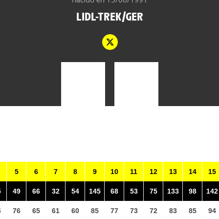
LIDL-TREK/GER
5
6
7
8
9
10
11
12
13
14
15
5
49
66
32
54
145
68
53
75
133
98
142
4
76
65
61
60
85
77
73
72
83
85
94