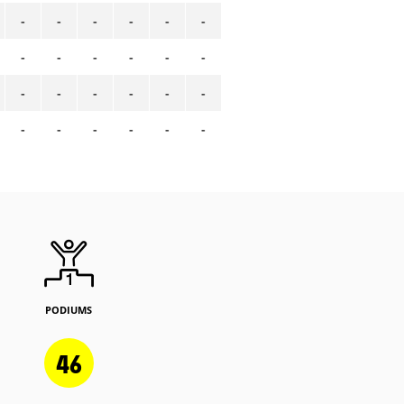
-
-
-
-
-
-
-
-
-
-
-
-
-
-
-
-
-
-
-
-
-
-
-
-
PODIUMS
46