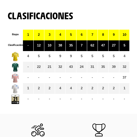
CLASIFICACIONES
Etapa
1
2
3
4
5
6
7
8
9
10
11
Clasificación
-
12
10
38
35
7
62
47
27
5
59
4
5
5
9
9
5
5
5
5
4
4
-
22
21
32
43
24
31
35
39
32
35
-
-
-
-
-
-
-
-
-
37
38
1
2
2
4
4
2
2
2
2
1
1
-
-
-
-
-
-
-
-
-
-
-