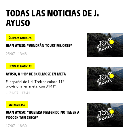
TODAS LAS NOTICIAS DE J.
AYUSO
ÚLTIMAS NOTICIAS
JUAN AYUSO: “VENDRÁN TOURS MEJORES”
25/07 - 13:48
ÚLTIMAS NOTICIAS
AYUSO, A 1’18” DE SKJELMOSE EN META
El español de Lidl-Trek se coloca 11º
provisional en meta, con 34’41”.
...
21/07 - 17:41
ENTREVISTAS
JUAN AYUSO: “HUBIERA PREFERIDO NO TENER A
PIDCOCK TAN CERCA”
17/07 - 18:30