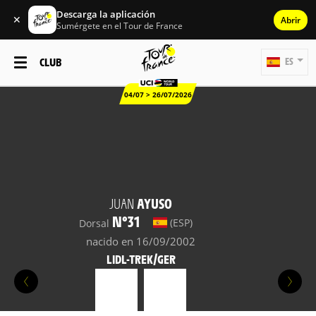
Descarga la aplicación
✕
Abrir
Sumérgete en el Tour de France
CLUB
ES
04/07 > 26/07/2026
JUAN
AYUSO
N°31
(ESP)
Dorsal
nacido en 16/09/2002
LIDL-TREK/GER