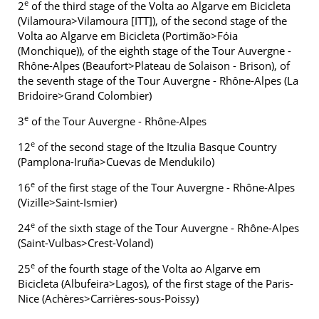
e
2
of the third stage of the Volta ao Algarve em Bicicleta
(Vilamoura>Vilamoura [ITT]), of the second stage of the
Volta ao Algarve em Bicicleta (Portimão>Fóia
(Monchique)), of the eighth stage of the Tour Auvergne -
Rhône-Alpes (Beaufort>Plateau de Solaison - Brison), of
the seventh stage of the Tour Auvergne - Rhône-Alpes (La
Bridoire>Grand Colombier)
e
3
of the Tour Auvergne - Rhône-Alpes
e
12
of the second stage of the Itzulia Basque Country
(Pamplona-Iruña>Cuevas de Mendukilo)
e
16
of the first stage of the Tour Auvergne - Rhône-Alpes
(Vizille>Saint-Ismier)
e
24
of the sixth stage of the Tour Auvergne - Rhône-Alpes
(Saint-Vulbas>Crest-Voland)
e
25
of the fourth stage of the Volta ao Algarve em
Bicicleta (Albufeira>Lagos), of the first stage of the Paris-
Nice (Achères>Carrières-sous-Poissy)