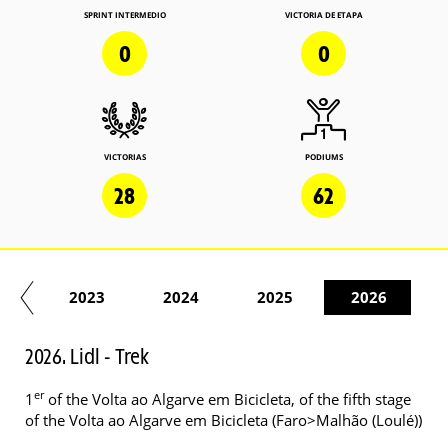
SPRINT INTERMEDIO
VICTORIA DE ETAPA
0
0
VICTORIAS
PODIUMS
28
62
22
2023
2024
2025
2026
2026. Lidl - Trek
er
1
of the Volta ao Algarve em Bicicleta, of the fifth stage
of the Volta ao Algarve em Bicicleta (Faro>Malhão (Loulé))